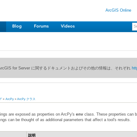
ArcGIS Online
Blog
Forums
Videos
び ArcGIS for Server に関するドキュメントおよびその他の情報は、それぞれ
htt
グ
»
ArcPy
»
ArcPy クラス
ings are exposed as properties on ArcPy's
env
ngs can be thought of as additional parameters that affect a tool's results.
説明