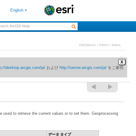
English
FEEDBACK
|
PRINT
|
EMAIL
X
p://desktop.arcgis.com/ja/
および
http://server.arcgis.com/ja/
データ タイプ