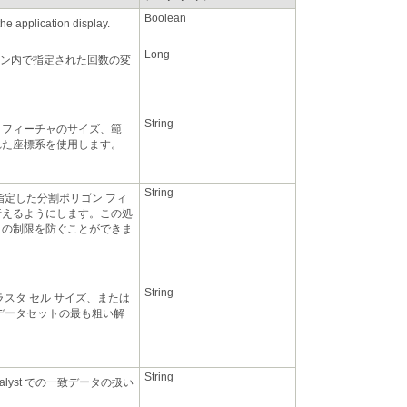
Boolean
he application display.
Long
String
れた座標系を使用します。
String
String
String