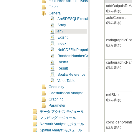
FeatureSets/RecordSets
addOutputsToM
Fields
(読み書き)
General
autoCommit
ArcSDESQLExecute
(読み書き)
Array
env
Extent
cartographicCo
Index
(読み書き)
NetCDFFileProperties
RandomNumberGenerator
cartographicPart
Raster
(読み書き)
Result
SpatialReference
ValueTable
Geometry
Geostatistical Analyst
cellSize
Graphing
(読み書き)
Parameter
データ アクセス モジュール
マッピング モジュール
coincidentPoint
Network Analyst モジュール
(読み書き)
Spatial Analyst モジュール