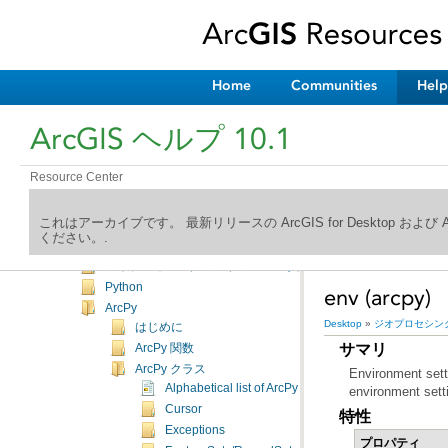
新機能
Desktop
マッピング
編集
Home
Communities
Help
ジオプロセシング
はじめに
ArcGIS ヘルプ 10.1
よく使用されるツール
ツールの検索
Resource Center
ツールの実行
ツールとツールボックスの管理
これはアーカイブです。 最新リリースの ArcGIS for Desktop およ
ツールの作成
ください。.
ModelBuilder
ジオプロセシング ワークフローの共有
Python
env (arcpy)
ArcPy
Desktop
»
ジオプロセシン
はじめに
サマリ
ArcPy 関数
ArcPy クラス
Environment sett
Alphabetical list of ArcPy classes
environment setti
Cursor
特性
Exceptions
プロパティ