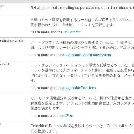
ap
Set whether tools' resulting output datasets should be added to t
更が行われた後に、強制的にコミットを実行します。
Learn more about
autoCommit
ordinateSystem
囲、および空間リレーションシップを決定するために、指定さ
Learn more about
cartographicCoordinateSystem
itions
す。
Learn more about
cartographicPartitions
像度で決まります。
Learn more about
cellSize
s
方を指定します。