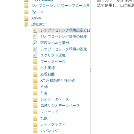
法で使用し、出力範
ジオプロセシング ワークフローの共有
Python
ArcPy
環境設定
ジオプロセシング環境設定とは
ジオプロセシング環境の概要
環境レベルと階層
ジオプロセシング環境の設定
スクリプト環境
ワークスペース
出力座標
処理範囲
XY 座標精度と許容値
M 値
Z 値
ジオデータベース
高度なジオデータベース
フィールド
乱数
カートグラフィ
カバレッジ