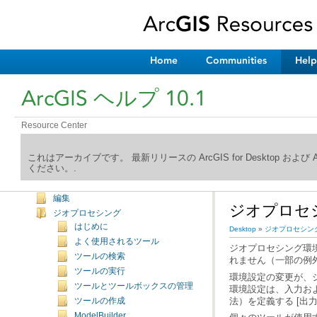
Home
Communities
Help
ArcGIS ヘルプ 10.1
Resource Center
ArcGIS ヘルプ ライブラリへようこそ
新機能
これはアーカイブです。 最新リリースの ArcGIS for Desktop およ
ください。.
Desktop
マッピング
編集
ジオプロセ
ジオプロセシング
はじめに
Desktop
»
ジオプロセシン
よく使用されるツール
ツールの検索
れません（一部の例
ツールの実行
ツールとツールボックスの管理
法）を定義する [出
ツールの作成
ModelBuilder