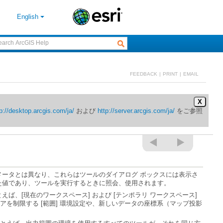
English
FEEDBACK
|
PRINT
|
EMAIL
X
p://desktop.arcgis.com/ja/
および
http://server.arcgis.com/ja/
た値であり、ツールを実行するときに照会、使用されます。