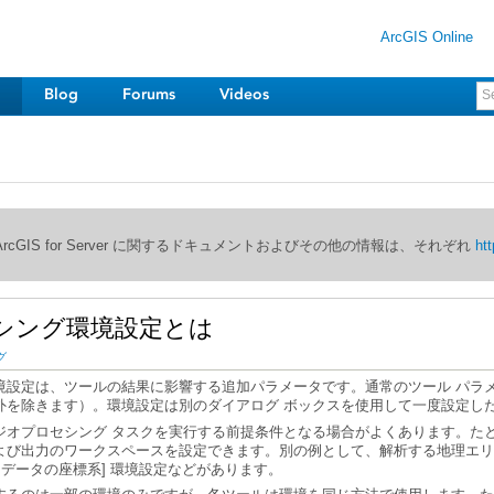
ArcGIS Online
Blog
Forums
Videos
び ArcGIS for Server に関するドキュメントおよびその他の情報は、それぞれ
htt
シング環境設定とは
グ
外を除きます）。環境設定は別のダイアログ ボックスを使用して一度設定し
力データの座標系] 環境設定などがあります。