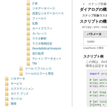
Z 値
スナップ対象
ジオデータベース
ダイアログの構
高度なジオデータベース
スナップ対象ラス
フィールド
スクリプトの構
乱数
arcpy.env.sna
カートグラフィ
カバレッジ
パラメータ
ラスタ解析
raster
ラスタ格納設定
snapRaster の構文
Geostatistical Analysis
並行処理
スクリプト例
テレイン データセット
この例は、
Arc
TIN
環境を設定す
ツール リファレンス
import
arc
ツールのエラーと警告
ジオデータ
# Set work
arcpy
.
env
.
サービス
arcpy
.
env
.
エクステンション
# Set Snap
ガイド ブック
arcpy
.
env
.
モバイル
# Set loca
開発
InZones
=