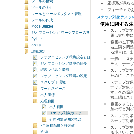
ツールの検索
座標系が異な
ツールの実行
フィーチャで
ツールとツールボックスの管理
スナップ対象ラスタ
ツールの作成
使用に関する注
ModelBuilder
ジオプロセシング ワークフローの共有
囲は実行中に
Python
ArcPy
環境設定
る場合は、出
ジオプロセシング環境設定とは
ジオプロセシング環境の概要
ラス、テーブ
環境レベルと階層
ために、この
ジオプロセシング環境の設定
スクリプト環境
ワークスペース
出力座標
右上隅はスナ
処理範囲
出力範囲
加の行と列が
スナップ対象ラスタ
処理対象範囲の概念
スナップ対象
XY 座標精度と許容値
M 値
る小さいラス