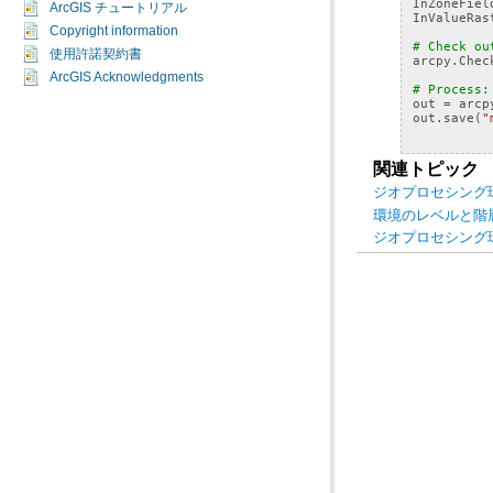
InZoneFiel
ArcGIS チュートリアル
InValueRas
Copyright information
# Check o
使用許諾契約書
arcpy
.
Chec
ArcGIS Acknowledgments
# Process:
out
=
arcp
out
.
save
(
"
関連トピック
ジオプロセシング
環境のレベルと階
ジオプロセシング