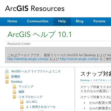
Home
Communities
Help
Blog
Forums
ArcGIS ヘルプ 10.1
Resource Center
これはアーカイブです。 最新リリースの ArcGIS for Desktop および 
http://desktop.arcgis.com/ja/
および
http://server.arcgis.com/ja/
をご参照
ArcGIS ヘルプ ライブラリへようこそ
スナップ対
新機能
Desktop
»
ジオプロセシン
Desktop
マッピング
スタのセルの配置に
編集
スナップ対象ラスタ
ジオプロセシング
はじめに
セルの配置が
よく使用されるツール
セルの解像度