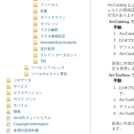
フィールド
乱数
方法がありま
カートグラフィ
ArcCatal
カバレッジ
手順:
ラスタ解析
ArcCa
ラスタ格納設定
[ジオプ
Geostatistical Analysis
デフォ
並行処理
ArcC
テレイン データセット
TIN
ツール リファレンス
定を使用し
ツールのエラーと警告
ArcToolb
ジオデータ
手順:
サービス
[ジオプ
す。
エクステンション
ガイド ブック
ArcT
モバイル
デフォ
開発
ArcTo
ArcGIS チュートリアル
Copyright information
ます。
使用許諾契約書