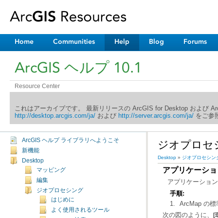
Home
Communities
Help
Blog
Forums
ArcGIS ヘルプ 10.1
Resource Center
これはアーカイブです。 最新リリースの ArcGIS for Desktop および 
http://desktop.arcgis.com/ja/
および
http://server.arcgis.com/ja/
をご参照
ArcGIS ヘルプ ライブラリへようこそ
ジオプロセ
新機能
Desktop
»
ジオプロセシン
Desktop
アプリケーショ
マッピング
編集
アプリケーション
ジオプロセシング
手順:
はじめに
ArcMap 
よく使用されるツール
次の図のように、
[