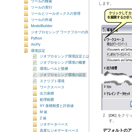
ツールの検索
します。
ツールの実行
ツールとツールボックスの管理
ツールの作成
ModelBuilder
ジオプロセシング ワークフローの共有
Python
ArcPy
環境設定
ジオプロセシング環境設定とは
ジオプロセシング環境の概要
環境レベルと階層
ジオプロセシング環境の設定
スクリプト環境
ワークスペース
出力座標
処理範囲
XY 座標精度と許容値
M 値
をクリッ
[OK]
Z 値
す。
ジオデータベース
デフォルトのア
高度なジオデータベース