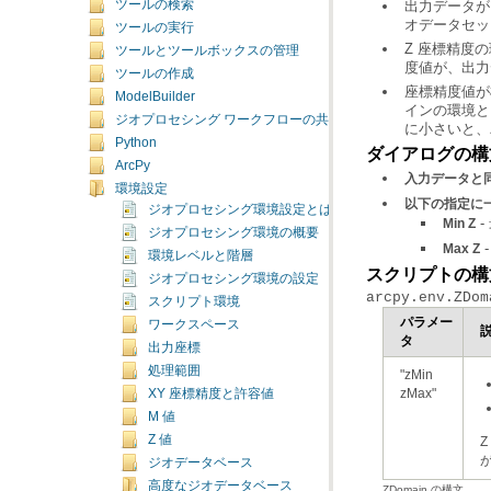
ツールの検索
オデータセッ
ツールの実行
ツールとツールボックスの管理
度値が、出力
ツールの作成
ModelBuilder
ジオプロセシング ワークフローの共有
に小さいと、
Python
ダイアログの構
ArcPy
入力データと
環境設定
以下の指定に
ジオプロセシング環境設定とは
-
Min Z
ジオプロセシング環境の概要
-
Max Z
環境レベルと階層
スクリプトの構
ジオプロセシング環境の設定
arcpy.env.ZDom
スクリプト環境
ワークスペース
タ
出力座標
処理範囲
zMax"
XY 座標精度と許容値
M 値
Z 値
ジオデータベース
高度なジオデータベース
ZDomain の構文