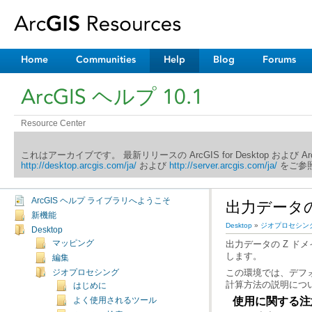
Home
Communities
Help
Blog
Forums
ArcGIS ヘルプ 10.1
Resource Center
これはアーカイブです。 最新リリースの ArcGIS for Desktop および 
http://desktop.arcgis.com/ja/
および
http://server.arcgis.com/ja/
をご参照
ArcGIS ヘルプ ライブラリへようこそ
出力データの
新機能
Desktop
»
ジオプロセシン
Desktop
マッピング
します。
編集
ジオプロセシング
計算方法の説明につ
はじめに
使用に関する注
よく使用されるツール