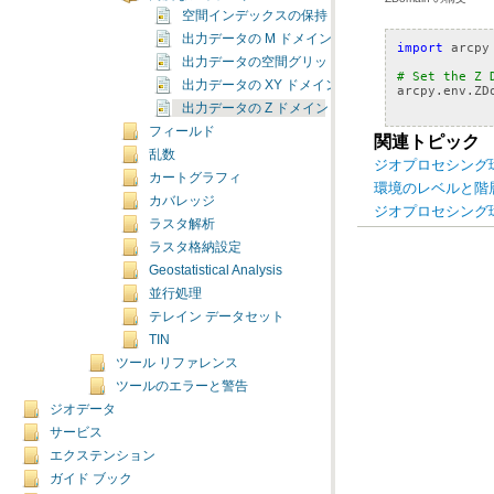
空間インデックスの保持
出力データの M ドメイン
import
arcpy
出力データの空間グリッド 1、2、3
# Set the Z 
出力データの XY ドメイン
arcpy
.
env
.
ZD
出力データの Z ドメイン
フィールド
関連トピック
乱数
ジオプロセシング
カートグラフィ
環境のレベルと階
カバレッジ
ジオプロセシング
ラスタ解析
ラスタ格納設定
Geostatistical Analysis
並行処理
テレイン データセット
TIN
ツール リファレンス
ツールのエラーと警告
ジオデータ
サービス
エクステンション
ガイド ブック