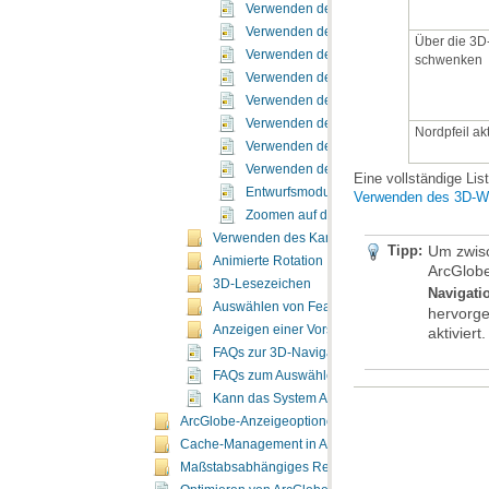
Verwenden des Werkzeugs "Auf Ziel zent
Verwenden des Werkzeugs "Auf Ziel zo
Verwenden des Werkzeugs "Beobachterpo
schwenken
Verwenden des 3D-Werkzeugs "Vergrößer
Verwenden des Werkzeugs "Flug"
Verwenden des Werkzeugs "Orbitalflug"
Nordpfeil ak
Verwenden des Werkzeugs "Gehen"
Verwenden des 3D-Werkzeugs "Schwen
Eine vollständige Li
Entwurfsmodus
Verwenden des 3D-We
Zoomen auf die Ausdehnung eines Laye
Verwenden des Kamerazieles für einfachere N
Tipp:
Animierte Rotation
ArcGlobe
3D-Lesezeichen
Navigat
Auswählen von Features in 3D
Anzeigen einer Vorschau von 3D-Feature-Date
aktiviert.
FAQs zur 3D-Navigation
FAQs zum Auswählen von Grafikkarten
Kann das System ArcGlobe ausführen?
ArcGlobe-Anzeigeoptionen
Cache-Management in ArcGlobe
Maßstabsabhängiges Rendern in ArcGlobe