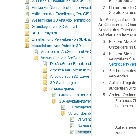
Klicken Sie auf
Was ist die Erweiterung "ArcGIS 3D Analyst"?
Halten Sie die
Ein kurzer Überblick über die Erweiterung "ArcGIS 3D Analyst"
Sie als Ziel un
Aktivieren der Erweiterung "ArcGIS 3D Analyst"
Wesentliche 3D Analyst-Terminologie
Grundlagen von 3D Analyst
3D-Datentypen
befindet sich immer 
Erstellen und Verwalten von 3D-Daten
Visualisieren von Daten in 3D
Uhrzeigersinn u
Arbeiten mit ArcGlobe und ArcScene
Verwenden von ArcGlobe
vergrößern Sie 
Die ArcGlobe-Benutzeroberfläche
Vergrößern/Ver
Arbeiten mit Layern in ArcGlobe
verwenden.
Anzeigen von 3D-Layer-Typen
Auf der Regist
3D-Symbologie
aufgerufen wir
3D-Navigation
Andere Optione
Grundlagen der 3D-Navigation in ArcGlobe
3D-Navigationswerkzeuge
betrachten
3D-Navigationswerkzeuge
Verwenden des 3D-Werkzeugs "Navigier
Verwenden des 3D-Werkzeugs "Navi
Navigieren im globalen Modus
Navigieren im Oberflächenmodus
zoomen