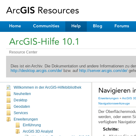
Home
Communities
Help
Blog
Forums
ArcGIS-Hilfe 10.1
Resource Center
Dies ist ein Archiv. Die Dokumentation und andere Informationen zu d
http://desktop.arcgis.com/de/
bzw. auf
http://server.arcgis.com/de/
geho
Willkommen in der ArcGIS-Hilfebibliothek
Navigieren 
Neuheiten
Erweiterungen
»
ArcGIS 3D
Desktop
Navigationswerkzeuge
Geodaten
Services
Erweiterungen
verfügbare Navigati
Einführung
Schritte:
ArcGIS 3D Analyst