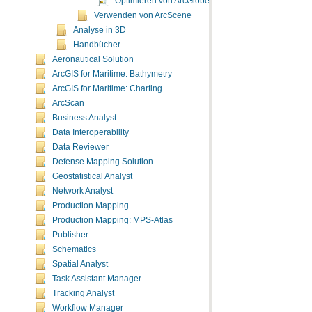
Optimieren von ArcGlobe
Verwenden von ArcScene
Analyse in 3D
Handbücher
Aeronautical Solution
ArcGIS for Maritime: Bathymetry
ArcGIS for Maritime: Charting
ArcScan
Business Analyst
Data Interoperability
Data Reviewer
Defense Mapping Solution
Geostatistical Analyst
Network Analyst
Production Mapping
Production Mapping: MPS-Atlas
Publisher
Schematics
Spatial Analyst
Task Assistant Manager
Tracking Analyst
Workflow Manager