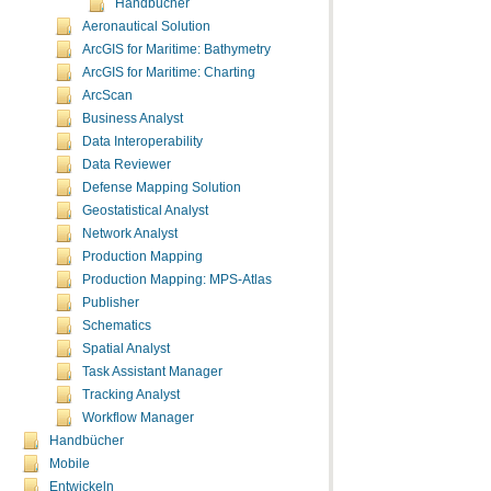
Handbücher
Aeronautical Solution
ArcGIS for Maritime: Bathymetry
ArcGIS for Maritime: Charting
ArcScan
Business Analyst
Data Interoperability
Data Reviewer
Defense Mapping Solution
Geostatistical Analyst
Network Analyst
Production Mapping
Production Mapping: MPS-Atlas
Publisher
Schematics
Spatial Analyst
Task Assistant Manager
Tracking Analyst
Workflow Manager
Handbücher
Mobile
Entwickeln