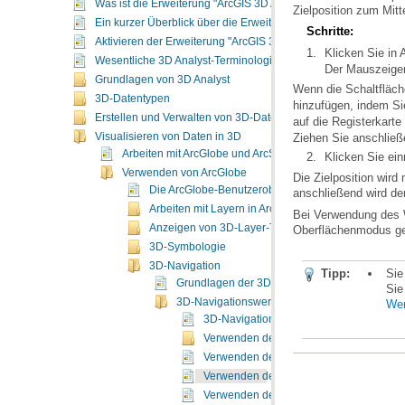
Was ist die Erweiterung "ArcGIS 3D Analyst"?
Zielposition zum Mitt
Ein kurzer Überblick über die Erweiterung "ArcGIS 3D Analyst"
Schritte:
Aktivieren der Erweiterung "ArcGIS 3D Analyst"
Klicken Sie in
Wesentliche 3D Analyst-Terminologie
Der Mauszeiger
Grundlagen von 3D Analyst
Wenn die Schaltfläch
3D-Datentypen
hinzufügen, indem 
Erstellen und Verwalten von 3D-Daten
auf die Registerkarte
Visualisieren von Daten in 3D
Ziehen Sie anschließ
Arbeiten mit ArcGlobe und ArcScene
Klicken Sie ein
Verwenden von ArcGlobe
Die ArcGlobe-Benutzeroberfläche
anschließend wird der
Arbeiten mit Layern in ArcGlobe
Anzeigen von 3D-Layer-Typen
Oberflächenmodus ge
3D-Symbologie
3D-Navigation
Tipp:
Grundlagen der 3D-Navigation in ArcGlobe
Sie
3D-Navigationswerkzeuge
Wer
3D-Navigationswerkzeuge
Verwenden des 3D-Werkzeugs "Navigier
Verwenden des Werkzeugs "Auf Ziel zent
Verwenden des Werkzeugs "Auf Ziel zo
Verwenden des Werkzeugs "Beobachterpo