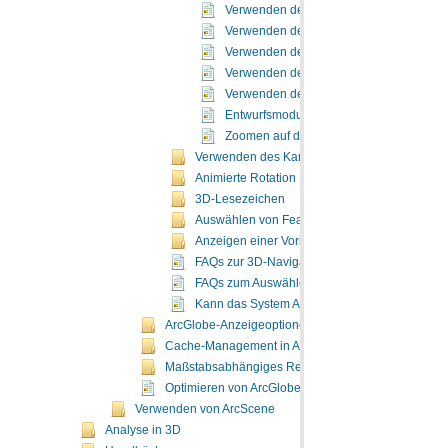
Verwenden des 3D-Werkzeugs "Vergrößer
Verwenden des Werkzeugs "Flug"
Verwenden des Werkzeugs "Orbitalflug"
Verwenden des Werkzeugs "Gehen"
Verwenden des 3D-Werkzeugs "Schwen
Entwurfsmodus
Zoomen auf die Ausdehnung eines Laye
Verwenden des Kamerazieles für einfachere N
Animierte Rotation
3D-Lesezeichen
Auswählen von Features in 3D
Anzeigen einer Vorschau von 3D-Feature-Date
FAQs zur 3D-Navigation
FAQs zum Auswählen von Grafikkarten
Kann das System ArcGlobe ausführen?
ArcGlobe-Anzeigeoptionen
Cache-Management in ArcGlobe
Maßstabsabhängiges Rendern in ArcGlobe
Optimieren von ArcGlobe
Verwenden von ArcScene
Analyse in 3D