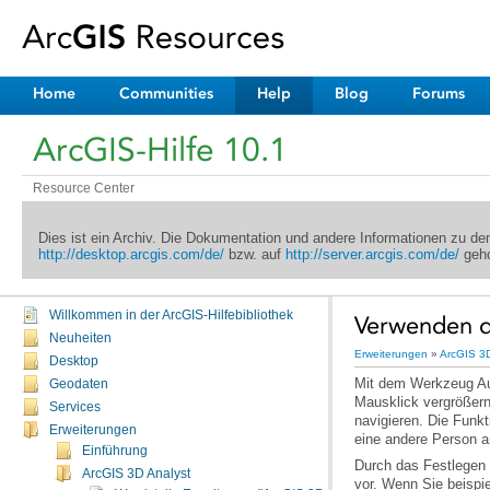
Home
Communities
Help
Blog
Forums
ArcGIS-Hilfe 10.1
Resource Center
Dies ist ein Archiv. Die Dokumentation und andere Informationen zu d
http://desktop.arcgis.com/de/
bzw. auf
http://server.arcgis.com/de/
geho
Willkommen in der ArcGIS-Hilfebibliothek
Verwenden d
Neuheiten
Erweiterungen
»
ArcGIS 3D
Desktop
Geodaten
Services
Erweiterungen
eine andere Person 
Einführung
ArcGIS 3D Analyst
vor. Wenn Sie beisp