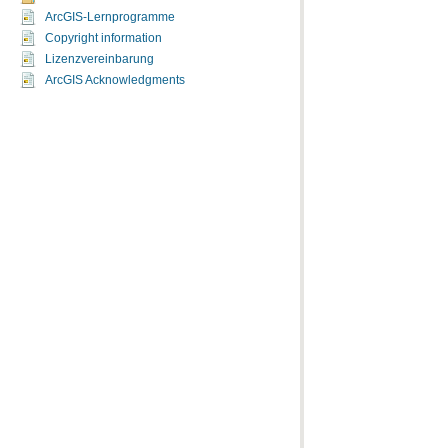
ArcGIS-Lernprogramme
Copyright information
Lizenzvereinbarung
ArcGIS Acknowledgments