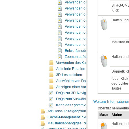
Verwenden des Werkzeugs "Auf Ziel zent
Verwenden des Werkzeugs "Auf Ziel zo
Klick
Verwenden des Werkzeugs "Beobachterpo
Halten und
Verwenden des 3D-Werkzeugs "Vergrößer
Verwenden des Werkzeugs "Flug"
Verwenden des Werkzeugs "Orbitalflug"
Verwenden des Werkzeugs "Gehen"
Mausrad d
Verwenden des 3D-Werkzeugs "Schwen
Entwurfsmodus
Halten und
Zoomen auf die Ausdehnung eines Laye
Verwenden des Kamerazieles für einfachere N
Animierte Rotation
Doppelklic
3D-Lesezeichen
Auswählen von Features in 3D
Anzeigen einer Vorschau von 3D-Feature-Date
Taste)
FAQs zur 3D-Navigation
FAQs zum Auswählen von Grafikkarten
Weitere Information
Kann das System ArcGlobe ausführen?
Oberflächenmodus 
ArcGlobe-Anzeigeoptionen
Maus
Aktion
Cache-Management in ArcGlobe
Maßstabsabhängiges Rendern in ArcGlobe
Halten und