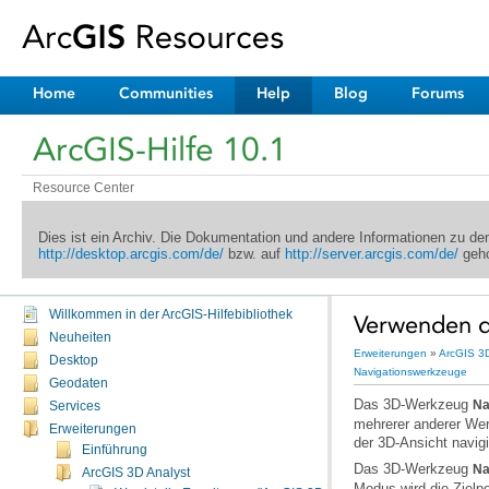
Home
Communities
Help
Blog
Forums
ArcGIS-Hilfe 10.1
Resource Center
Dies ist ein Archiv. Die Dokumentation und andere Informationen zu d
http://desktop.arcgis.com/de/
bzw. auf
http://server.arcgis.com/de/
geho
Willkommen in der ArcGIS-Hilfebibliothek
Verwenden d
Neuheiten
Erweiterungen
»
ArcGIS 3D
Desktop
Navigationswerkzeuge
Geodaten
Das 3D-Werkzeug
Na
Services
Erweiterungen
der 3D-Ansicht navig
Einführung
Das 3D-Werkzeug
Na
ArcGIS 3D Analyst