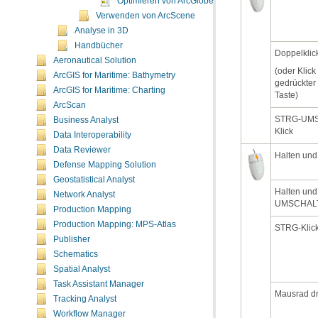
Optimieren von ArcGlobe
Verwenden von ArcScene
Analyse in 3D
Handbücher
Doppelklic
Aeronautical Solution
ArcGIS for Maritime: Bathymetry
ArcGIS for Maritime: Charting
Taste)
ArcScan
Business Analyst
Klick
Data Interoperability
Data Reviewer
Halten und
Defense Mapping Solution
Geostatistical Analyst
Network Analyst
UMSCHALT 
Production Mapping
Production Mapping: MPS-Atlas
STRG-Klic
Publisher
Schematics
Spatial Analyst
Task Assistant Manager
Mausrad d
Tracking Analyst
Workflow Manager