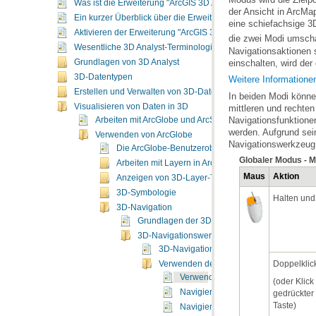
Was ist die Erweiterung "ArcGIS 3D Analyst"?
Ein kurzer Überblick über die Erweiterung "ArcGIS 3D Analyst"
eine schiefachsige 3
Aktivieren der Erweiterung "ArcGIS 3D Analyst"
die zwei Modi umsch
Wesentliche 3D Analyst-Terminologie
einschalten, wird der
Grundlagen von 3D Analyst
3D-Datentypen
Weitere Informatione
Erstellen und Verwalten von 3D-Daten
Visualisieren von Daten in 3D
Arbeiten mit ArcGlobe und ArcScene
Verwenden von ArcGlobe
Navigationswerkzeug 
Die ArcGlobe-Benutzeroberfläche
Globaler Modus - 
Arbeiten mit Layern in ArcGlobe
Maus
Aktion
Anzeigen von 3D-Layer-Typen
3D-Symbologie
Halten und
3D-Navigation
Grundlagen der 3D-Navigation in ArcGlobe
3D-Navigationswerkzeuge
3D-Navigationswerkzeuge
Doppelklic
Verwenden des 3D-Werkzeugs "Navigier
Verwenden des 3D-Werkzeugs "Navi
Navigieren im globalen Modus
Taste)
Navigieren im Oberflächenmodus