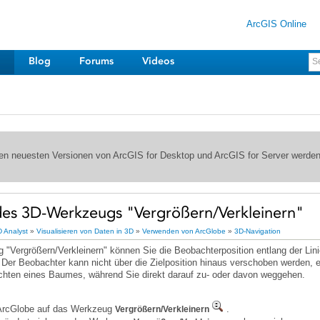
ArcGIS Online
Blog
Forums
Videos
 den neuesten Versionen von ArcGIS for Desktop und ArcGIS for Server werde
es 3D-Werkzeugs "Vergrößern/Verkleinern"
 Analyst
»
Visualisieren von Daten in 3D
»
Verwenden von ArcGlobe
»
3D-Navigation
chten eines Baumes, während Sie direkt darauf zu- oder davon weggehen.
 ArcGlobe auf das Werkzeug
.
Vergrößern/Verkleinern