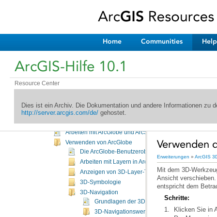
Geodaten
Services
Erweiterungen
Einführung
Home
Communities
Help
ArcGIS 3D Analyst
Was ist die Erweiterung "ArcGIS 3D Analyst"?
ArcGIS-Hilfe 10.1
Ein kurzer Überblick über die Erweiterung "ArcGIS 3D Analyst"
Aktivieren der Erweiterung "ArcGIS 3D Analyst"
Wesentliche 3D Analyst-Terminologie
Resource Center
Grundlagen von 3D Analyst
3D-Datentypen
Dies ist ein Archiv. Die Dokumentation und andere Informationen zu
http://server.arcgis.com/de/
gehostet.
Erstellen und Verwalten von 3D-Daten
Visualisieren von Daten in 3D
Arbeiten mit ArcGlobe und ArcScene
Verwenden d
Verwenden von ArcGlobe
Die ArcGlobe-Benutzeroberfläche
Erweiterungen
»
ArcGIS 3D
Arbeiten mit Layern in ArcGlobe
Anzeigen von 3D-Layer-Typen
3D-Symbologie
entspricht dem Betra
3D-Navigation
Schritte:
Grundlagen der 3D-Navigation in ArcGlobe
Klicken Sie in
3D-Navigationswerkzeuge