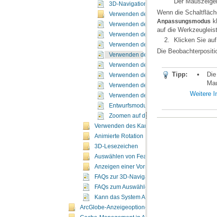
Der Mauszeige
3D-Navigationswerkzeuge
Wenn die Schaltfläc
Verwenden des 3D-Werkzeugs "Navigier
kl
Anpassungsmodus
Verwenden des Werkzeugs "Auf Ziel zent
auf die Werkzeugleis
Verwenden des Werkzeugs "Auf Ziel zo
Klicken Sie au
Verwenden des Werkzeugs "Beobachterpo
Die Beobachterpositio
Verwenden des 3D-Werkzeugs "Vergrößer
Verwenden des Werkzeugs "Flug"
Tipp:
Die
Verwenden des Werkzeugs "Orbitalflug"
Ma
Verwenden des Werkzeugs "Gehen"
Weitere I
Verwenden des 3D-Werkzeugs "Schwen
Entwurfsmodus
Zoomen auf die Ausdehnung eines Laye
Verwenden des Kamerazieles für einfachere N
Animierte Rotation
3D-Lesezeichen
Auswählen von Features in 3D
Anzeigen einer Vorschau von 3D-Feature-Date
FAQs zur 3D-Navigation
FAQs zum Auswählen von Grafikkarten
Kann das System ArcGlobe ausführen?
ArcGlobe-Anzeigeoptionen