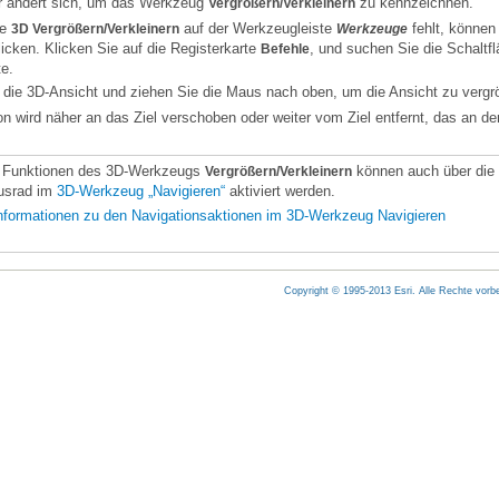
r ändert sich, um das Werkzeug
zu kennzeichnen.
Vergrößern/Verkleinern
he
auf der Werkzeugleiste
fehlt, können
3D Vergrößern/Verkleinern
Werkzeuge
en"
icken. Klicken Sie auf die Registerkarte
Befehle
rieren"
te.
omen"
f die 3D-Ansicht und ziehen Sie die Maus nach oben, um die Ansicht zu vergrö
sition festlegen"
n wird näher an das Ziel verschoben oder weiter vom Ziel entfernt, das an der
n/Verkleinern"
 Funktionen des 3D-Werkzeugs
Vergrößern/Verkleinern
usrad im
3D-Werkzeug „Navigieren“
aktiviert werden.
nformationen zu den Navigationsaktionen im 3D-Werkzeug Navigieren
ken"
rs
avigation
Copyright © 1995-2013 Esri. Alle Rechte vorbe
n in ArcCatalog