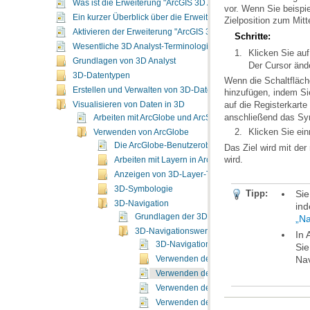
Was ist die Erweiterung "ArcGIS 3D Analyst"?
vor. Wenn Sie beisp
Ein kurzer Überblick über die Erweiterung "ArcGIS 3D Analyst"
Zielposition zum Mitt
Aktivieren der Erweiterung "ArcGIS 3D Analyst"
Schritte:
Wesentliche 3D Analyst-Terminologie
Klicken Sie auf
Grundlagen von 3D Analyst
Der Cursor änd
3D-Datentypen
Erstellen und Verwalten von 3D-Daten
hinzufügen, indem 
auf die Registerkarte
Visualisieren von Daten in 3D
anschließend das Sym
Arbeiten mit ArcGlobe und ArcScene
Klicken Sie ein
Verwenden von ArcGlobe
Die ArcGlobe-Benutzeroberfläche
wird.
Arbeiten mit Layern in ArcGlobe
Anzeigen von 3D-Layer-Typen
3D-Symbologie
Tipp:
3D-Navigation
in
Grundlagen der 3D-Navigation in ArcGlobe
„Na
3D-Navigationswerkzeuge
3D-Navigationswerkzeuge
Na
Verwenden des 3D-Werkzeugs "Navigier
Verwenden des Werkzeugs "Auf Ziel zent
Verwenden des Werkzeugs "Auf Ziel zo
Verwenden des Werkzeugs "Beobachterpo