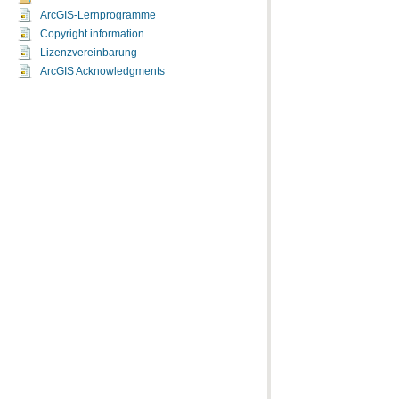
ArcGIS-Lernprogramme
Copyright information
Lizenzvereinbarung
ArcGIS Acknowledgments