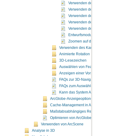
Verwenden des 3D-Werkzeugs "Vergrößer
Verwenden des Werkzeugs "Flug"
Verwenden des Werkzeugs "Orbitalflug"
Verwenden des Werkzeugs "Gehen"
Verwenden des 3D-Werkzeugs "Schwen
Entwurfsmodus
Zoomen auf die Ausdehnung eines Laye
Verwenden des Kamerazieles für einfachere N
Animierte Rotation
3D-Lesezeichen
Auswählen von Features in 3D
Anzeigen einer Vorschau von 3D-Feature-Date
FAQs zur 3D-Navigation
FAQs zum Auswählen von Grafikkarten
Kann das System ArcGlobe ausführen?
ArcGlobe-Anzeigeoptionen
Cache-Management in ArcGlobe
Maßstabsabhängiges Rendern in ArcGlobe
Optimieren von ArcGlobe
Verwenden von ArcScene
Analyse in 3D