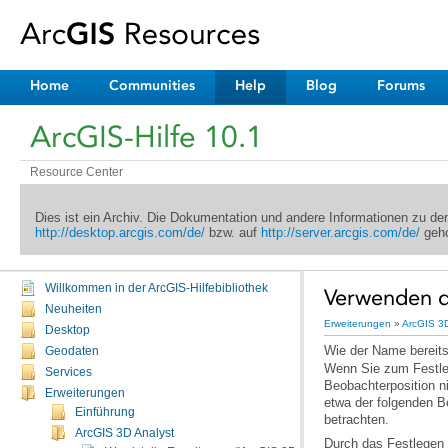
Home
Communities
Help
Blog
Forums
ArcGIS-Hilfe 10.1
Resource Center
Dies ist ein Archiv. Die Dokumentation und andere Informationen zu d
http://desktop.arcgis.com/de/
bzw. auf
http://server.arcgis.com/de/
geho
Willkommen in der ArcGIS-Hilfebibliothek
Verwenden d
Neuheiten
Erweiterungen
»
ArcGIS 3D
Desktop
Wie der Name bereit
Geodaten
Services
Erweiterungen
Einführung
betrachten.
ArcGIS 3D Analyst