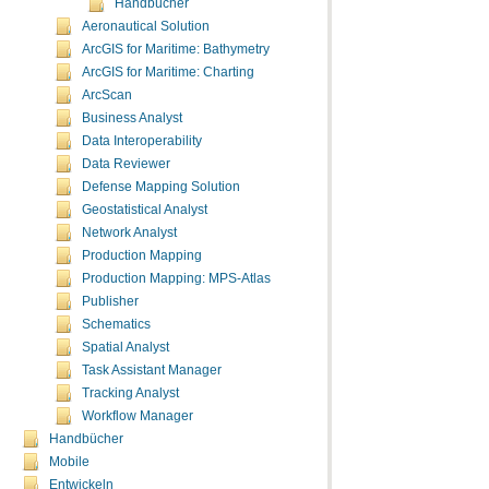
Handbücher
Aeronautical Solution
ArcGIS for Maritime: Bathymetry
ArcGIS for Maritime: Charting
ArcScan
Business Analyst
Data Interoperability
Data Reviewer
Defense Mapping Solution
Geostatistical Analyst
Network Analyst
Production Mapping
Production Mapping: MPS-Atlas
Publisher
Schematics
Spatial Analyst
Task Assistant Manager
Tracking Analyst
Workflow Manager
Handbücher
Mobile
Entwickeln