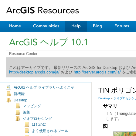
Home
Communities
Help
Blog
Forums
ArcGIS ヘルプ 10.1
Resource Center
これはアーカイブです。 最新リリースの ArcGIS for Desktop および 
http://desktop.arcgis.com/ja/
および
http://server.arcgis.com/ja/
をご参照
ArcGIS ヘルプ ライブラリへようこそ
TIN ポリゴン 
新機能
Desktop
»
ジオプロセシン
Desktop
サマリ
マッピング
編集
します。
ジオプロセシング
はじめに
図
よく使用されるツール