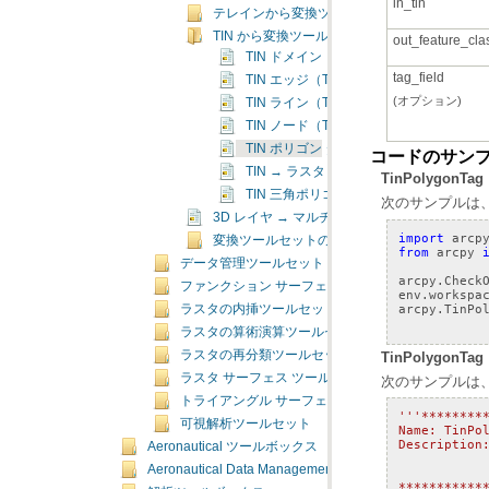
in_tin
テレインから変換ツールセット
TIN から変換ツールセット
out_feature_cla
TIN ドメイン（TIN Domain）
tag_field
TIN エッジ（TIN Edge）
(オプション)
TIN ライン（TIN Line）
TIN ノード（TIN Node）
TIN ポリゴン タグ（TIN Polygon Tag）
コードのサン
TIN → ラスタ（TIN To Raster）
TinPolygon
TIN 三角ポリゴン（TIN Triangle）
次のサンプルは、
3D レイヤ → マルチパッチ フィーチャクラス（Layer 
import
arcp
変換ツールセットの概念
from
arcpy
データ管理ツールセット
arcpy
.
Check
ファンクション サーフェス ツールセット
env
.
workspa
arcpy
.
TinPo
ラスタの内挿ツールセット
ラスタの算術演算ツールセット
ラスタの再分類ツールセット
TinPolygo
ラスタ サーフェス ツールセット
次のサンプルは、
トライアングル サーフェス ツールセット
'''********
可視解析ツールセット
Name: TinPo
Description
Aeronautical ツールボックス
           
Aeronautical Data Management ツールボックス
           
***********