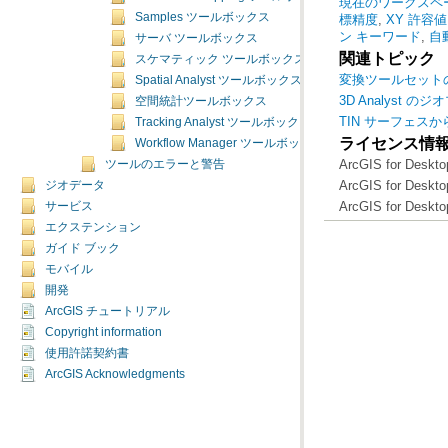
現在のワークスペ
msgs
=
Samples ツールボックス
# Retur
標精度
,
XY 許容値
arcpy
.
A
ン キーワード
,
自
サーバ ツールボックス
arcpy
.
A
関連トピック
スケマティック ツールボックス
変換ツールセット
Spatial Analyst ツールボックス
3D Analyst 
空間統計ツールボックス
TIN サーフェス
Tracking Analyst ツールボックス
ライセンス情
Workflow Manager ツールボックス
ArcGIS for Desk
ツールのエラーと警告
ArcGIS for Desk
ジオデータ
ArcGIS for Desk
サービス
エクステンション
ガイド ブック
モバイル
開発
ArcGIS チュートリアル
Copyright information
使用許諾契約書
ArcGIS Acknowledgments