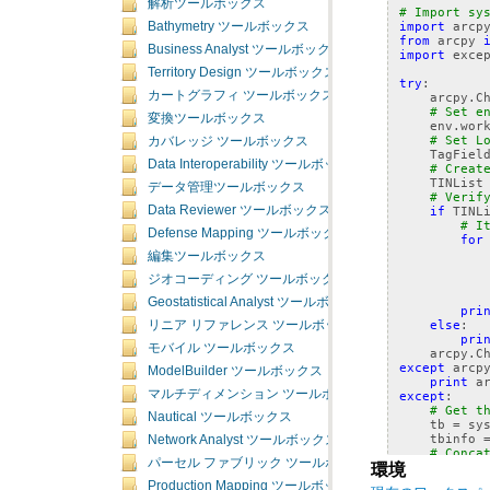
解析ツールボックス
# Import sy
import
arcp
Bathymetry ツールボックス
from
arcpy
Business Analyst ツールボックス
import
exce
Territory Design ツールボックス
try
:
カートグラフィ ツールボックス
arcpy
.
C
# Set e
変換ツールボックス
env
.
wor
# Set L
カバレッジ ツールボックス
TagFiel
Data Interoperability ツールボックス
# Creat
TINList
データ管理ツールボックス
# Verif
Data Reviewer ツールボックス
if
TINL
# I
Defense Mapping ツールボックス
for
編集ツールボックス
ジオコーディング ツールボックス
Geostatistical Analyst ツールボックス
pri
else
:
リニア リファレンス ツールボックス
pri
モバイル ツールボックス
arcpy
.
C
except
arcp
ModelBuilder ツールボックス
print
a
マルチディメンション ツールボックス
except
:
# Get t
Nautical ツールボックス
tb
=
sy
tbinfo
Network Analyst ツールボックス
# Conca
パーセル ファブリック ツールボックス
pymsg
=
環境
.
Production Mapping ツールボックス