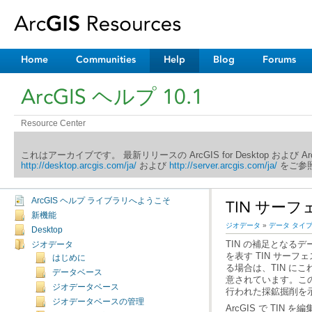
Home
Communities
Help
Blog
Forums
ArcGIS ヘルプ 10.1
Resource Center
これはアーカイブです。 最新リリースの ArcGIS for Desktop および 
http://desktop.arcgis.com/ja/
および
http://server.arcgis.com/ja/
をご参照
ArcGIS ヘルプ ライブラリへようこそ
TIN サー
新機能
ジオデータ
»
データ タイ
Desktop
ジオデータ
はじめに
データベース
ジオデータベース
行われた採鉱掘削を
ジオデータベースの管理
ArcGIS で TIN 