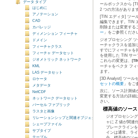
データ タイプ
ールボックスから [T
はじめに
2 つの方法がありま
アノテーション
CAD
削除または変更するこ
カバレッジ
ー
」をご参照くださ
ディメンション フィーチャ
ドメイン
フィーチャクラス
フィーチャ データセット
ジオメトリック ネットワーク
これらの変更は、
[T
KML
ます。
LAS データセット
[3D Analyst]
ロケータ
セットの概要
」をご
メタデータ
NetCDF
変更する方法の詳細
ネットワーク データセット
さい。
パーセル ファブリック
標高値のソース
ラスタと画像
ジオプロセシング
リレーションシップと関連オブジェクト
シェープファイル
サブタイプ
テーブル