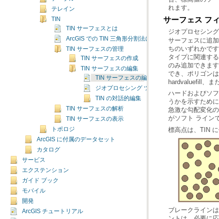
れます。
テレイン
サーフェス フィ
TIN
TIN サーフェスとは
ジオプロセシング
ArcGIS での TIN 三角形分割法についての基礎
TIN サーフェスの管理
TIN サーフェスの作成
TIN サーフェスの編集
TIN サーフェスの編集についての基礎
hardvaluefill
ジオプロセシング ツールを使用した TIN の
TIN の対話的編集
TIN サーフェスの解析
がソフト ライン
TIN サーフェスの表示
標高点は、TIN
トポロジ
ArcGIS に付属のデータセット
カタログ
サービス
エクステンション
ガイド ブック
モバイル
開発
ArcGIS チュートリアル
ントは、必要に応