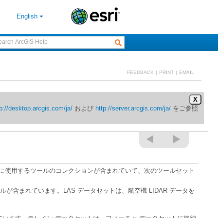
English
FEEDBACK
|
PRINT
|
EMAIL
X
p://desktop.arcgis.com/ja/
および
http://server.arcgis.com/ja/