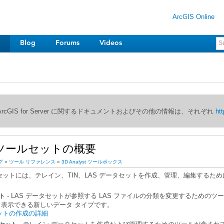
ArcGIS Online
Blog
Forums
Videos
び ArcGIS for Server に関するドキュメントおよびその他の情報は、それぞれ
htt
ツールセットの概要
グ
»
ツール リファレンス
»
3D Analyst ツールボックス
。
ット
表示できる新しいデータ タイプです。
セットの作成の詳細