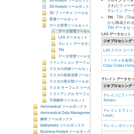
テレイン デー
3D Analyst ツールボックスの概要
されたフィーチ
3D Analyst ツールボックスのライセンス
テレイン デー
3D フィーチャ ツールセット
TIN
変換ツールセット
から構成され
データ管理ツールセット
TIN データ
データ管理ツールセットの概要
LAS データセット
LAS データセット
ジオプロセシング 
テレイン データセット
LAS クラス コードの
TIN
データ管理ツールセットの概念
ファンクション サーフェス ツールセット
Class Codes Usin
ラスタの内挿ツールセット
ラスタの算術演算ツールセット
テレイン データセ
ラスタの再分類ツールセット
ジオプロセシング 
ラスタ サーフェス ツールセット
トライアングル サーフェス ツールセット
Terrain）
可視解析ツールセット
Aeronautical ツールボックス
Aeronautical Data Management ツールボックス
Level）
解析ツールボックス
Bathymetry ツールボックス
テレイン ポイントの追加
Business Analyst ツールボックス