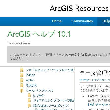
ArcGIS ヘルプ ライブラリへようこそ
新機能
Desktop
マッピング
Home
Communities
Help
編集
ジオプロセシング
ArcGIS ヘルプ 10.1
はじめに
よく使用されるツール
Resource Center
ツールの検索
ツールの実行
これはアーカイブです。 最新リリースの ArcGIS for Desktop およ
ツールとツールボックスの管理
ください。.
ツールの作成
ModelBuilder
ジオプロセシング ワークフローの共有
データ管理
Python
Desktop
»
ジオプロセシン
ArcPy
環境設定
に分類されています
ツール リファレンス
はじめに
LAS データセ
高速に読み取り
ジオプロセシング ツールの補足トピック
LAS データ
3D Analyst ツールボックス