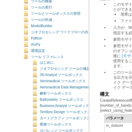
ツールの検索
ツールの実行
とができ
ツールとツールボックスの管理
境界は
ツールの作成
ファイ
ModelBuilder
入力が、Mi
ジオプロセシング ワークフローの共有
指定する
Python
参照モザイ
ArcPy
のオプシ
環境設定
後に
[モザ
ツール リファレンス
はじめに
ます。
ジオプロセシング ツールの補足トピック
3D Analyst ツールボックス
Aeronautical ツールボックス
イク デー
Aeronautical Data Management ツールボックス
構文
解析ツールボックス
Bathymetry ツールボックス
Business Analyst ツールボックス
{select_using_featu
Territory Design ツールボックス
パラメータ
カートグラフィ ツールボックス
変換ツールボックス
in_dataset
カバレッジ ツールボックス