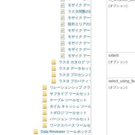
モザイク データセットの削除（Delete Mosa
(オプション)
ラスタ関数の編集（Edit Raster Function
モザイク データセット パスのエクスポート（Expo
除外エリアの生成（Generate Exclude Ar
モザイク データセット ジオメトリのインポート（Im
モザイク データセットからラスタを削除（Remove 
モザイク データセット パスの修正（Repair Mo
モザイク データセット プロパティの設定（Set Mo
extent
モザイク データセットの同期（Synchronize 
(オプション)
ラスタ カタログ ツールセット
ラスタ データセット ツールセット
ラスタ プロセシング ツールセット
select_using_fe
ラスタ プロパティ ツールセット
(オプション)
リレーションシップ クラス ツールセット
サブタイプ ツールセット
テーブル ツールセット
タイル キャッシュ ツールセット
トポロジ ツールセット
バージョン ツールセット
ワークスペース ツールセット
Data Reviewer ツールボックス