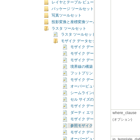
レイヤとテーブル ビュー ツールセット
パッケージ ツールセット
写真ツールセット
投影変換と座標変換ツールセット
ラスタ ツールセット
ラスタ ツールセットの概要
モザイク データセット ツールセット
モザイク データセットにラスタを追加（Add Rast
モザイク データセット スキーマの変更（Alter M
モザイク データセットの分析（Analyze Mos
境界線の構築（Build Boundary）
フットプリントの構築（Build Footprints
モザイク データセットのアイテム キャッシュの構築（
オーバービューの構築
シームラインの構築（Build Seamlines）
セル サイズの範囲を計算（Calculate Cell 
モザイク データセットのカラー調整（Color Bal
where_clause
ダーティ エリアの計算（Compute Dirty A
モザイク データセットの作成（Create Mosa
(オプション)
参照モザイク データセットの作成（Create Refe
モザイク データセットの NoData の定義（Defi
オーバービューの定義（Define Overview
in_template_dat