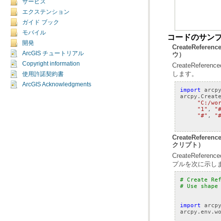
サービス
エクステンション
ガイド ブック
モバイル
コードのサン
開発
ArcGIS チュートリアル
ウ）
Copyright information
します。
使用許諾契約書
ArcGIS Acknowledgments
import
arcp
arcpy
.
Creat
"C:/wo
"1"
,
"
"#"
,
"
クリプト）
プルを次に示し
# Create Re
# Use shape
import
arcp
arcpy
.
env
.
w