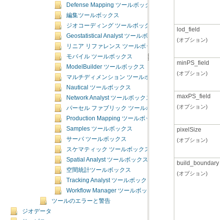
Defense Mapping ツールボックス
編集ツールボックス
ジオコーディング ツールボックス
lod_field
Geostatistical Analyst ツールボックス
(オプション)
リニア リファレンス ツールボックス
モバイル ツールボックス
minPS_field
ModelBuilder ツールボックス
(オプション)
マルチディメンション ツールボックス
Nautical ツールボックス
maxPS_field
Network Analyst ツールボックス
(オプション)
パーセル ファブリック ツールボックス
Production Mapping ツールボックス
Samples ツールボックス
pixelSize
サーバ ツールボックス
(オプション)
スケマティック ツールボックス
Spatial Analyst ツールボックス
build_boundary
空間統計ツールボックス
(オプション)
Tracking Analyst ツールボックス
Workflow Manager ツールボックス
ツールのエラーと警告
ジオデータ