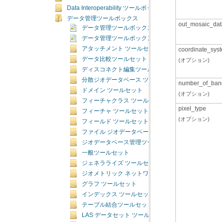
Data Interoperability ツールボックス
データ管理ツールボックス
out_mosaic_dat
データ管理ツールボックスの概要
データ管理ツールボックスのライセンス
アタッチメント ツールセット
coordinate_sys
データ比較ツールセット
(オプション)
ディスコネクト編集ツールセット
分散ジオデータベース ツールセット
number_of_ban
ドメイン ツールセット
(オプション)
フィーチャクラス ツールセット
pixel_type
フィーチャ ツールセット
(オプション)
フィールド ツールセット
ファイル ジオデータベース ツールセット
ジオデータベース管理ツールセット
一般ツールセット
ジェネラライズ ツールセット
ジオメトリック ネットワーク ツールセット
グラフ ツールセット
インデックス ツールセット
テーブル結合ツールセット
LAS データセット ツールセット