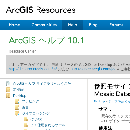
Home
Communities
Help
Blog
Forums
ArcGIS ヘルプ 10.1
Resource Center
これはアーカイブです。 最新リリースの ArcGIS for Desktop および 
http://desktop.arcgis.com/ja/
および
http://server.arcgis.com/ja/
をご参照
ArcGIS ヘルプ ライブラリへようこそ
新機能
Mosaic Da
Desktop
マッピング
Desktop
»
ジオプロセシン
編集
サマリ
ジオプロセシング
はじめに
のモザイク デ
よく使用されるツール
使用法