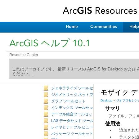
データ管理ツールボックスの概要
データ管理ツールボックスのライセンス
アタッチメント ツールセット
データ比較ツールセット
Home
Communities
Help
ディスコネクト編集ツールセット
分散ジオデータベース ツールセット
ArcGIS ヘルプ 10.1
ドメイン ツールセット
フィーチャクラス ツールセット
Resource Center
フィーチャ ツールセット
フィールド ツールセット
これはアーカイブです。 最新リリースの ArcGIS for Desktop およ
ファイル ジオデータベース ツールセット
ください。.
ジオデータベース管理ツールセット
一般ツールセット
ジェネラライズ ツールセット
モザイク データ
ジオメトリック ネットワーク ツールセット
Desktop
»
ジオプロセシン
グラフ ツールセット
サマリ
インデックス ツールセット
テーブル結合ツールセット
ファイル、フォル
LAS データセット ツールセット
使用法
レイヤとテーブル ビュー ツールセット
追加された
パッケージ ツールセット