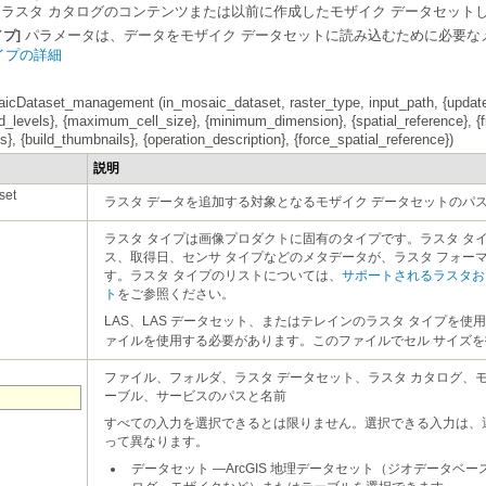
ラスタ カタログのコンテンツまたは以前に作成したモザイク データセット
パラメータは、データをモザイク データセットに読み込むために必要な
イプ]
イプの詳細
ers To Mosaic Dataset）
osaic Dataset Schema）
cs}, {build_thumbnails}, {operation_description}, {force_spatial_reference})
aic Dataset）
説明
set
ラスタ データを追加する対象となるモザイク データセットのパ
）
Build Mosaic Dataset Item Cache）
す。ラスタ タイプのリストについては、
ト
をご参照ください。
Size Ranges）
ance Mosaic Dataset）
LAS、LAS データセット、またはテレインのラスタ タイプを使
ァイルを使用する必要があります。このファイルでセル サイズ
rea）
ic Dataset）
renced Mosaic Dataset）
ーブル、サービスのパスと名前
ne Mosaic Dataset NoData）
s）
って異なります。
ic Dataset）
データセット
—
）