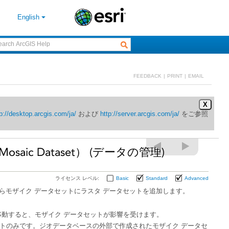
English
FEEDBACK
|
PRINT
|
EMAIL
X
p://desktop.arcgis.com/ja/
および
http://server.arcgis.com/ja/
aic Dataset） (データの管理)
ライセンス レベル:
Basic
Standard
Advanced
からモザイク データセットにラスタ データセットを追加します。
移動すると、モザイク データセットが影響を受けます。