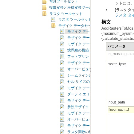
写真ツールセット
ットには、
投影変換と座標変換ツールセット
[ラスタ タ
ラスタ ツールセット
ラスタ タ
ラスタ ツールセットの概要
構文
モザイク データセット ツールセット
モザイク データセットにラスタを追加（Add Rast
モザイク データセット スキーマの変更（Alter M
{calculate_statisti
モザイク データセットの分析（Analyze Mos
パラメータ
境界線の構築（Build Boundary）
in_mosaic_data
フットプリントの構築（Build Footprints
モザイク データセットのアイテム キャッシュの構築（
raster_type
オーバービューの構築
シームラインの構築（Build Seamlines）
セル サイズの範囲を計算（Calculate Cell 
モザイク データセットのカラー調整（Color Bal
ダーティ エリアの計算（Compute Dirty A
モザイク データセットの作成（Create Mosa
input_path
参照モザイク データセットの作成（Create Refe
[input_path,...]
モザイク データセットの NoData の定義（Defi
オーバービューの定義（Define Overview
モザイク データセットの削除（Delete Mosa
ラスタ関数の編集（Edit Raster Function