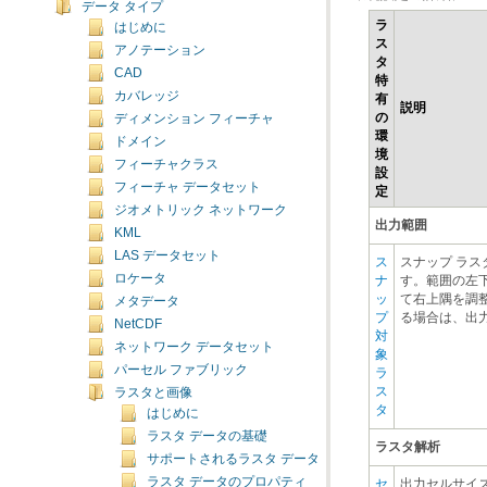
データ タイプ
はじめに
アノテーション
CAD
カバレッジ
説明
ディメンション フィーチャ
ドメイン
フィーチャクラス
フィーチャ データセット
定
ジオメトリック ネットワーク
出力範囲
KML
LAS データセット
ロケータ
メタデータ
る場合は、出
NetCDF
ネットワーク データセット
パーセル ファブリック
ラスタと画像
タ
はじめに
ラスタ データの基礎
ラスタ解析
サポートされるラスタ データ
ラスタ データのプロパティ