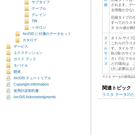
サブタイプ
縮
テーブル
る情報が少な
テレイン
TIN
トポロジ
タ セル値が
ArcGIS に付属のデータセット
カタログ
サービス
エクステンション
ガイド ブック
ズ
モバイル
びに必要以上
開発
ラスタ データの環境設
ArcGIS チュートリアル
Copyright information
関連トピック
使用許諾契約書
ラスタ データの
ArcGIS Acknowledgments