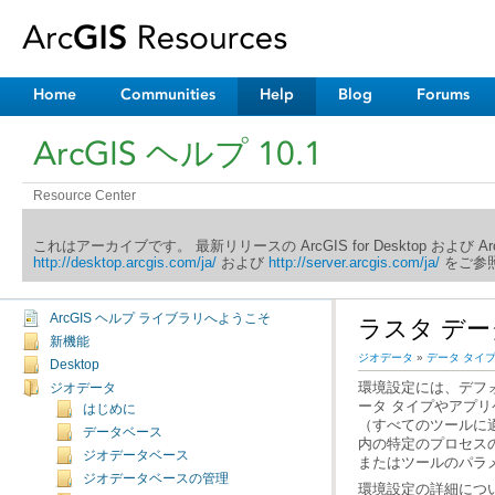
Home
Communities
Help
Blog
Forums
ArcGIS ヘルプ 10.1
Resource Center
これはアーカイブです。 最新リリースの ArcGIS for Desktop および 
http://desktop.arcgis.com/ja/
および
http://server.arcgis.com/ja/
をご参照
ArcGIS ヘルプ ライブラリへようこそ
ラスタ デ
新機能
ジオデータ
»
データ タイ
Desktop
ジオデータ
はじめに
データベース
ジオデータベース
またはツールのパラ
ジオデータベースの管理
環境設定の詳細につ