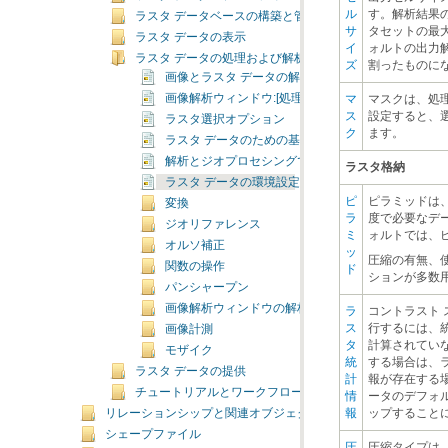
ラスタ データベースの構築と管理
ラスタ データの表示
ラスタ データの処理および解析
ズ
割ったものに
画像とラスタ データの解析について
画像解析ウィンドウ:[処理] セクション
ラスタ選択オプション
ク
ます。
ラスタ データのための基本的なジオプロセシング 
解析とジオプロセシングでのモザイク データセット
ラスタ格納
ラスタ データの環境設定
変換
ジオリファレンス
ォルトでは、
オルソ補正
関数の操作
ド
ションが多数
パンシャープン
画像解析ウィンドウの解析ツール
画像計測
モザイク
ラスタ データの提供
チュートリアルとワークフロー
報
ップすること
リレーションシップと関連オブジェクト
シェープファイル