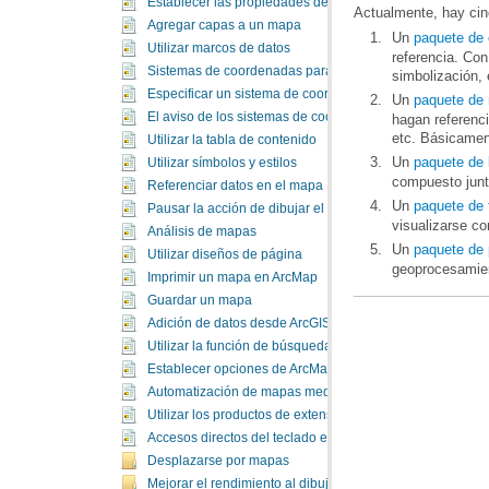
Establecer las propiedades del documento de mapa
Actualmente, hay cin
Agregar capas a un mapa
Un
paquete de
Utilizar marcos de datos
Sistemas de coordenadas para visualización de mapas
simbolización, 
Especificar un sistema de coordenadas
Un
paquete de
El aviso de los sistemas de coordenadas geográficas
etc. Básicamen
Utilizar la tabla de contenido
Un
paquete de 
Utilizar símbolos y estilos
compuesto junto
Referenciar datos en el mapa
Un
paquete de 
Pausar la acción de dibujar el mapa
visualizarse c
Análisis de mapas
Un
paquete de
Utilizar diseños de página
geoprocesamie
Imprimir un mapa en ArcMap
Guardar un mapa
Adición de datos desde ArcGIS Online
Utilizar la función de búsqueda en ArcGIS
Establecer opciones de ArcMap
Automatización de mapas mediante el geoprocesamiento
Utilizar los productos de extensión de ArcGIS
Accesos directos del teclado en ArcMap
Desplazarse por mapas
Mejorar el rendimiento al dibujar mapas