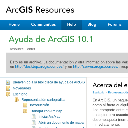
Home
Communities
Help
Blog
Forums
Ayuda de ArcGIS 10.1
Resource Center
en
http://desktop.arcgis.com/es/
y en
http://server.arcgis.com/es/
, res
Bienvenido a la biblioteca de ayuda de ArcGIS
Acerca del 
Novedades
Escritorio
»
Representación
Escritorio
Representación cartográfica
Introducción
Trabajar con ArcMap
Iniciar ArcMap
Abrir un documento de mapa
inmediatamente.