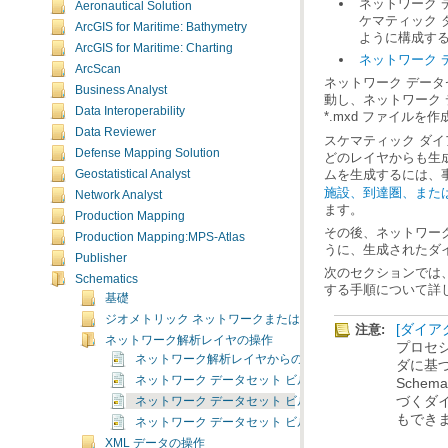
Aeronautical Solution
ArcGIS for Maritime: Bathymetry
ように構成す
ArcGIS for Maritime: Charting
ネットワーク 
ArcScan
Business Analyst
Data Interoperability
*.mxd ファイル
Data Reviewer
Defense Mapping Solution
ムを生成するには、
Geostatistical Analyst
施設、到達圏、また
Network Analyst
ます。
Production Mapping
Production Mapping:MPS-Atlas
うに、生成されたダ
Publisher
Schematics
する手順について詳
基礎
ジオメトリック ネットワークまたはネットワーク データセッ
注意:
[ダイアグ
ネットワーク解析レイヤの操作
ネットワーク解析レイヤからのスケマティック ダイアグ
ネットワーク データセット ビルダの動作
ネットワーク データセット ビルダに基づくダイアグラム
もでき
ネットワーク データセット ビルダに基づくダイアグラム
XML データの操作