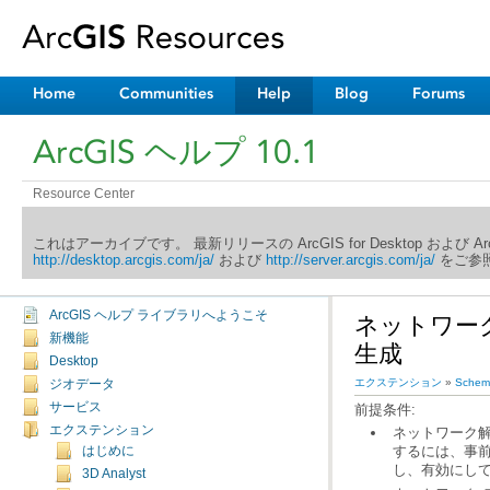
Home
Communities
Help
Blog
Forums
ArcGIS ヘルプ 10.1
Resource Center
これはアーカイブです。 最新リリースの ArcGIS for Desktop および 
http://desktop.arcgis.com/ja/
および
http://server.arcgis.com/ja/
をご参照
ArcGIS ヘルプ ライブラリへようこそ
新機能
生成
Desktop
エクステンション
»
Schema
ジオデータ
サービス
前提条件:
エクステンション
するには、事
はじめに
し、有効にし
3D Analyst