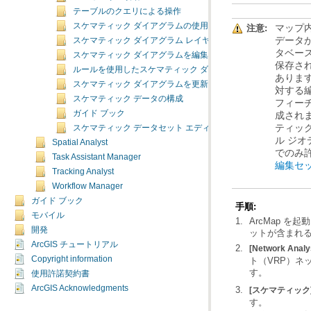
テーブルのクエリによる操作
スケマティック ダイアグラムの使用
注意:
スケマティック ダイアグラム レイヤ プロパティの管理
スケマティック ダイアグラムを編集する
ルールを使用したスケマティック ダイアグラム コンテンツの
スケマティック ダイアグラムを更新する
スケマティック データの構成
ガイド ブック
スケマティック データセット エディタ
Spatial Analyst
でのみ
Task Assistant Manager
編集セ
Tracking Analyst
Workflow Manager
ガイド ブック
手順:
モバイル
開発
ットが含まれる 
ArcGIS チュートリアル
[Network Analy
Copyright information
す。
使用許諾契約書
ArcGIS Acknowledgments
[スケマティック
す。