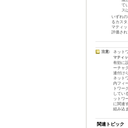
ス
評価され
注意:
ネット
マティッ
組み込
関連トピック