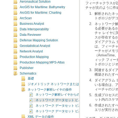
Aeronautical Solution
チャが次のように作
ArcGIS for Maritime: Bathymetry
ArcGIS for Maritime: Charting
トポロジがデ
ArcScan
Business Analyst
Data Interoperability
Data Reviewer
スが存在する
Defense Mapping Solution
Geostatistical Analyst
Network Analyst
Production Mapping
Production Mapping:MPS-Atlas
トポロジとジ
Publisher
関連するダイア
Schematics
構築されたすべ
基礎
ジオメトリック ネットワークまたはネットワーク データセッ
ィーチャのジ
ネットワーク解析レイヤの操作
ネットワーク解析レイヤからのスケマティック ダイアグ
ット内のスケマ
ネットワーク データセット ビルダの動作
ネットワーク データセット ビルダに基づくダイアグラム
エリが実行さ
ネットワーク データセット ビルダに基づくダイアグラム
XML データの操作