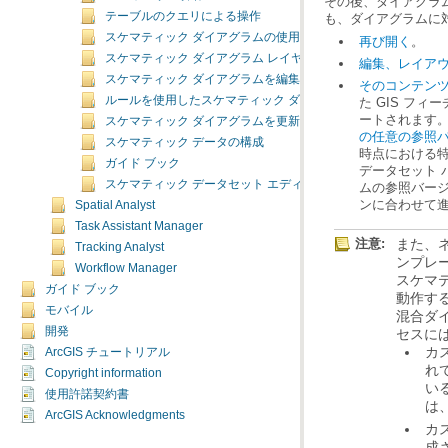
テーブルのクエリによる操作
も、ダイアグラムに
スケマティック ダイアグラムの使用
再び開く
。
スケマティック ダイアグラム レイヤ プロパティの管理
編集、レイア
スケマティック ダイアグラムを編集する
そのコンテン
ルールを使用したスケマティック ダイアグラム コンテンツの
ートされます
スケマティック ダイアグラムを更新する
の任意の参照
スケマティック データの構成
ガイド ブック
スケマティック データセット エディタ
ンに合わせて
Spatial Analyst
Task Assistant Manager
注意:
Tracking Analyst
Workflow Manager
ガイド ブック
モバイル
開発
セスに
ArcGIS チュートリアル
Copyright information
使用許諾契約書
は
ArcGIS Acknowledgments