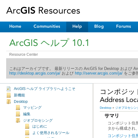
Home
Communities
Help
Blog
Forums
ArcGIS ヘルプ 10.1
Resource Center
これはアーカイブです。 最新リリースの ArcGIS for Desktop および 
http://desktop.arcgis.com/ja/
および
http://server.arcgis.com/ja/
をご参照
ArcGIS ヘルプ ライブラリへようこそ
新機能
Address 
Desktop
マッピング
Desktop
»
ジオプロセシン
編集
サマリ
ジオプロセシング
はじめに
タから構成され
よく使用されるツール
コンポジット住