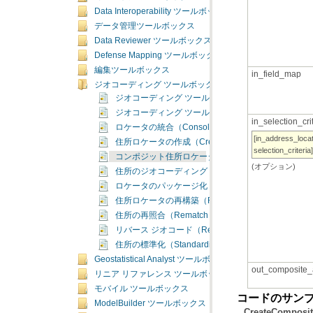
Data Interoperability ツールボックス
データ管理ツールボックス
Data Reviewer ツールボックス
Defense Mapping ツールボックス
編集ツールボックス
in_field_map
ジオコーディング ツールボックス
ジオコーディング ツールボックスの概要
ジオコーディング ツールボックスのライセンス
in_selection_cri
ロケータの統合（Consolidate Locator）
住所ロケータの作成（Create Address Locator）
selection_criteria]
コンポジット住所ロケータの作成（Create Composite Ad
(オプション)
住所のジオコーディング（Geocode Addresses）
ロケータのパッケージ化（Package Locator）
住所ロケータの再構築（Rebuild Address Locator）
住所の再照合（Rematch Addresses）
リバース ジオコード（Reverse Geocode）
住所の標準化（Standardize Addresses）
Geostatistical Analyst ツールボックス
out_composite_
リニア リファレンス ツールボックス
モバイル ツールボックス
コードのサン
ModelBuilder ツールボックス
CreateComp