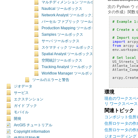
マルチディメンション ツールボックス
Nautical ツールボックス
タの作成）関数
Network Analyst ツールボックス
# Example 1
パーセル ファブリック ツールボックス
Production Mapping ツールボックス
# Create a 
Samples ツールボックス
# Import sy
サーバ ツールボックス
import
arcp
from
arcpy
スケマティック ツールボックス
env
.
workspa
Spatial Analyst ツールボックス
# Set local
空間統計ツールボックス
US_Streets_
Atlanta_loc
Tracking Analyst ツールボックス
Atlanta_Com
Workflow Manager ツールボックス
arcpy
.
Creat
ツールのエラーと警告
ジオデータ
環境
サービス
現在のワークスペ
エクステンション
リ ワークスペース
ガイド ブック
関連トピック
モバイル
コンポジット住所
開発
住所ロケータの作
ArcGIS チュートリアル
住所ロケータの作成（Cr
Copyright information
ジオコーディング