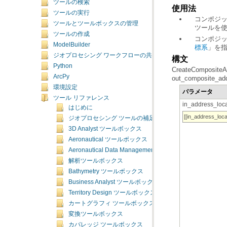
ツールの検索
使用法
ツールの実行
コンポジ
ツールとツールボックスの管理
ツールを
ツールの作成
コンポジ
ModelBuilder
標系
」を
ジオプロセシング ワークフローの共有
構文
Python
ArcPy
out_composite_add
環境設定
パラメータ
ツール リファレンス
in_address_loca
はじめに
[[in_address_locat
ジオプロセシング ツールの補足トピック
3D Analyst ツールボックス
Aeronautical ツールボックス
Aeronautical Data Management ツールボックス
解析ツールボックス
Bathymetry ツールボックス
Business Analyst ツールボックス
Territory Design ツールボックス
カートグラフィ ツールボックス
変換ツールボックス
カバレッジ ツールボックス