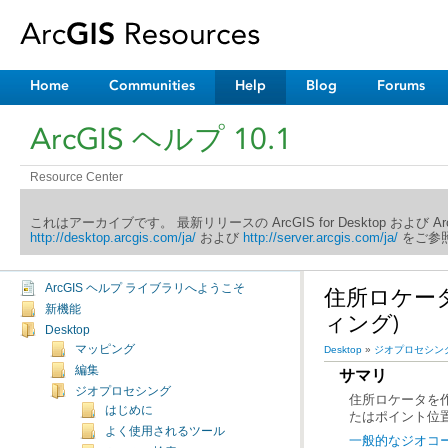
Home
Communities
Help
Blog
Forums
ArcGIS ヘルプ 10.1
Resource Center
これはアーカイブです。 最新リリースの ArcGIS for Desktop および 
http://desktop.arcgis.com/ja/
および
http://server.arcgis.com/ja/
をご参照
ArcGIS ヘルプ ライブラリへようこそ
新機能
ィング)
Desktop
マッピング
Desktop
»
ジオプロセシン
編集
サマリ
ジオプロセシング
はじめに
たはポイント位
よく使用されるツール
一般的なジオコ