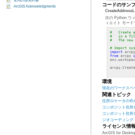
使用許諾契約書
コードのサン
ArcGIS Acknowledgments
CreateAddr
ィエイト モー
#   Create 
#   in a fi
#   The new
# Import sy
import
arcp
from
arcpy
env
.
workspa
arcpy
.
Creat
環境
現在のワークスペ
関連トピック
住所ロケータの作
コンポジット住所
コンポジット住所ロケータ
ジオコーディング
ライセンス情
ArcGIS for Deskto