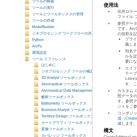
ツールの検索
使用法
ツールの実行
ツールとツールボックスの管理
ファイル 
ツールの作成
ModelBuilder
ジオプロセシング ワークフローの共有
の役割を
Python
義しま
ArcPy
環境設定
ツール リファレンス
要にな
はじめに
ジオプロセシング ツールの補足トピック
テーブ
3D Analyst ツールボックス
Lake
す。こ
Aeronautical ツールボックス
Aeronautical Data Management ツールボックス
解析ツールボックス
Bathymetry ツールボックス
ントをご
Business Analyst ツールボックス
コンポジ
Territory Design ツールボックス
成（Create 
カートグラフィ ツールボックス
成します
変換ツールボックス
構文
カバレッジ ツールボックス