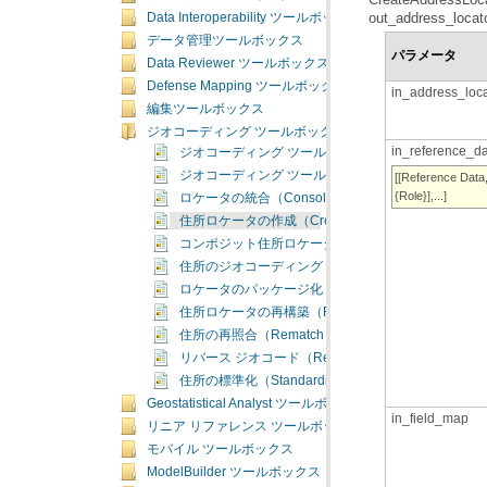
out_address_locato
Data Interoperability ツールボックス
データ管理ツールボックス
パラメータ
Data Reviewer ツールボックス
Defense Mapping ツールボックス
in_address_loca
編集ツールボックス
ジオコーディング ツールボックス
in_reference_d
ジオコーディング ツールボックスの概要
ジオコーディング ツールボックスのライセンス
{Role}],...]
ロケータの統合（Consolidate Locator）
住所ロケータの作成（Create Address Locator）
コンポジット住所ロケータの作成（Create Composite Ad
住所のジオコーディング（Geocode Addresses）
ロケータのパッケージ化（Package Locator）
住所ロケータの再構築（Rebuild Address Locator）
住所の再照合（Rematch Addresses）
リバース ジオコード（Reverse Geocode）
住所の標準化（Standardize Addresses）
Geostatistical Analyst ツールボックス
in_field_map
リニア リファレンス ツールボックス
モバイル ツールボックス
ModelBuilder ツールボックス