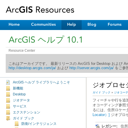
Home
Communities
Help
Blog
Forums
ArcGIS ヘルプ 10.1
Resource Center
これはアーカイブです。 最新リリースの ArcGIS for Desktop および 
http://desktop.arcgis.com/ja/
および
http://server.arcgis.com/ja/
をご参照
ArcGIS ヘルプ ライブラリへようこそ
ジオプロセ
新機能
ガイド ブック
»
ジオコー
Desktop
ジオデータ
サービス
るには、住所ロケー
エクステンション
Locator）]
ジオプロ
ガイド ブック
防衛/インテリジェンス
レガシー: