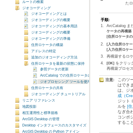
ルートの検索
た
ジオコーディング
ジオコーディングとは
手順:
ジオコーディングの概要
ArcCatalog 
ジオコーディングの基本用語
ケータの再構築（Reb
ジオコーディングの概要
[住所ロケータの
ジオコーディングの準備
[入力住所ロケー
住所ロケータの構築
[入力住所ロケー
アドレスの特定
再構築するロ
追加のジオコーディング方法
をクリッ
[OK]
住所ロケータを最新の状態に保持
再構築プロセ
参照データの更新
ArcCatalog での住所ロケータの再構築
注意:
ジオプロセシング ツールを使用した住所ロケータの再構
住所ロケータの共有
は、ジ
ジオコーディング チュートリアル
成（Crea
リニア リファレンス
ルを
[住
地図投影
相互運用性と標準規格
ArcGIS Desktop の管理
するこ
Desktop インタフェースのカスタマイズ
ArcGIS Desktop の Python アドイン