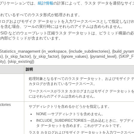
 アプリケーションでは、
統計情報
Pyramids）
されているすべてのラスタ形式が処理されます。
e Statistics）
トを含む場合、ツールの実行時にはそれらのアイテムは含められません。
And Statistics）
る内部ピラミッドが含まれています。
tribute Table）
）
tribute Table）
y}, {skip_existing})
 Raster World File）
説明
erties）
erties）
カタログが含まれているワークスペース。
にはそれらのアイテムは含められません。
ctories
サブディレクトリを含めるかどうかを指定します。
NONE
—
サブディレクトリを含めません。
INCLUDE_SUBDIRECTORIES
—
タ データセットを含めます。これがデフォルトです。