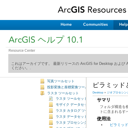
フィーチャ ツールセット
フィールド ツールセット
ファイル ジオデータベース ツールセット
ジオデータベース管理ツールセット
Home
Communities
Help
一般ツールセット
ジェネラライズ ツールセット
ArcGIS ヘルプ 10.1
ジオメトリック ネットワーク ツールセット
グラフ ツールセット
Resource Center
インデックス ツールセット
テーブル結合ツールセット
これはアーカイブです。 最新リリースの ArcGIS for Desktop およ
LAS データセット ツールセット
ください。.
レイヤとテーブル ビュー ツールセット
パッケージ ツールセット
写真ツールセット
ピラミッドと統計
投影変換と座標変換ツールセット
Desktop
»
ジオプロセシン
ラスタ ツールセット
ラスタ ツールセットの概要
サマリ
モザイク データセット ツールセット
ラスタ カタログ ツールセット
トに含まれるす
ラスタ データセット ツールセット
使用法
ラスタ プロセシング ツールセット
ピラミッ