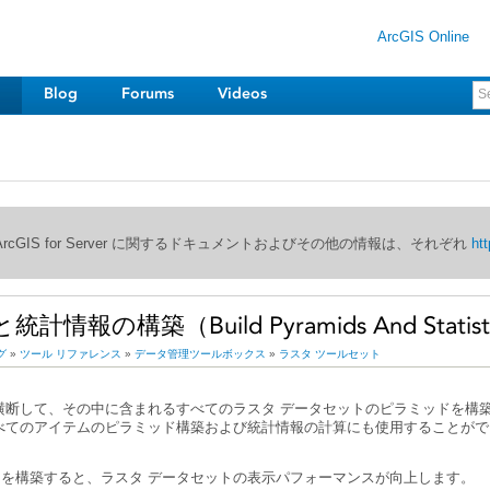
ArcGIS Online
Blog
Forums
Videos
び ArcGIS for Server に関するドキュメントおよびその他の情報は、それぞれ
htt
情報の構築（Build Pyramids And Statis
グ
»
ツール リファレンス
»
データ管理ツールボックス
»
ラスタ ツールセット
べてのアイテムのピラミッド構築および統計情報の計算にも使用することがで
ド
を構築すると、ラスタ データセットの表示パフォーマンスが向上します。