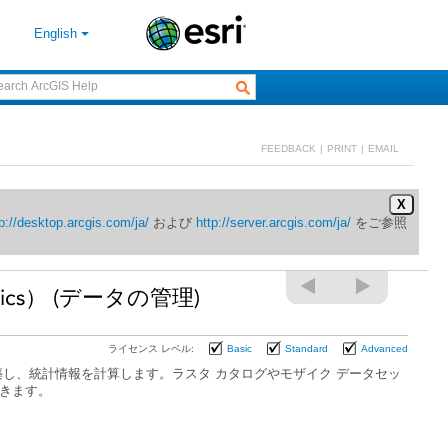
English
FEEDBACK
|
PRINT
|
EMAIL
X
p://desktop.arcgis.com/ja/
および
http://server.arcgis.com/ja/
tics） (データの管理)
ライセンス レベル:
Basic
Standard
Advanced
きます。