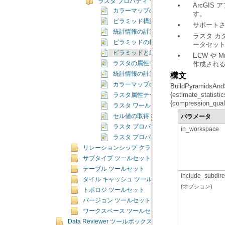
ラスタ プロパティ ツールセット
ArcGIS
カラーマップの追加（Add Colormap）
す。
ピラミッド構築のバッチ処理（Batch Build 
サポート
統計情報の計算のバッチ処理（Batch Calculat
ピラミッドの構築
ータセッ
ピラミッドと統計情報の構築（Build Pyramids 
作成され
ラスタの属性テーブルの構築（Build Raster At
統計情報の計算（Calculate Statistics）
構文
カラーマップの削除（Delete Colormap
ラスタ属性テーブルの削除（Delete Raster At
{compression_qualit
ラスタ ワールド ファイルのエクスポート（Export
パラメータ
セル値の取得（Get Cell Value）
ラスタ プロパティの取得（Get Raster Prop
in_workspace
ラスタ プロパティを設定（Set Raster Prop
リレーションシップ クラス ツールセット
サブタイプ ツールセット
テーブル ツールセット
include_subdire
タイル キャッシュ ツールセット
(オプション)
トポロジ ツールセット
バージョン ツールセット
ワークスペース ツールセット
Data Reviewer ツールボックス