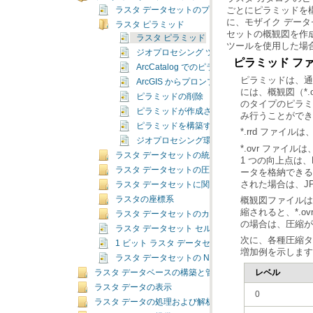
ラスタ データセットのプロパティ
ラスタ ピラミッド
セットの概観図を作
ラスタ ピラミッド
ツールを使用した場
ジオプロセシング ツールを使用したピラミッ
ピラミッド フ
ArcCatalog でのピラミッドの構築
ArcGIS からプロンプトが出されたときのピ
ピラミッドの削除
ピラミッドが作成されているかどうかをチェッ
み行うことができ
ピラミッドを構築するためのデフォルト設定の
*.rrd ファイル
ジオプロセシング環境のピラミッド オプショ
ラスタ データセットの統計情報
ラスタ データセットの圧縮
された場合は、J
ラスタ データセットに関連付けられたファイル
ラスタの座標系
ラスタ データセットのカラーマップ
の場合は、圧縮が
ラスタ データセット セルのビット深度の容量
1 ビット ラスタ データセット
増加例を示します
ラスタ データセットの NoData
レベル
ラスタ データベースの構築と管理
ラスタ データの表示
0
ラスタ データの処理および解析