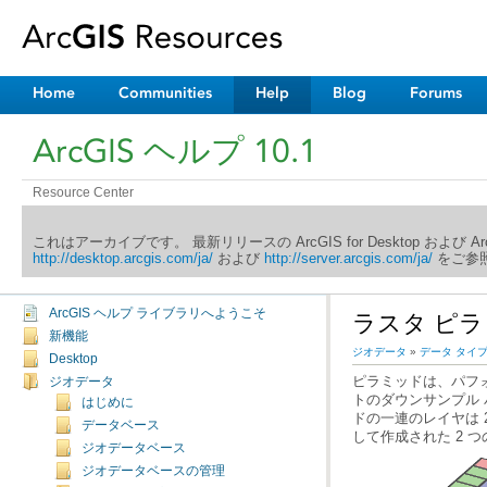
Home
Communities
Help
Blog
Forums
ArcGIS ヘルプ 10.1
Resource Center
これはアーカイブです。 最新リリースの ArcGIS for Desktop および 
http://desktop.arcgis.com/ja/
および
http://server.arcgis.com/ja/
をご参照
ArcGIS ヘルプ ライブラリへようこそ
ラスタ ピ
新機能
ジオデータ
»
データ タイ
Desktop
ジオデータ
はじめに
データベース
して作成された 2 
ジオデータベース
ジオデータベースの管理