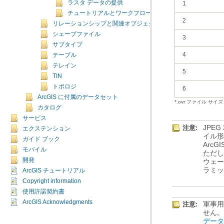
ラスタ データの提供
1
チュートリアルとワークフロー
2
リレーションシップと関連オブジェクト
シェープファイル
3
サブタイプ
4
テーブル
テレイン
5
TIN
トポロジ
6
ArcGIS に付属のデータセット
*.ovr ファイル サイズ
カタログ
サービス
注意:
エクステンション
ガイド ブック
モバイル
開発
ラミ
ArcGIS チュートリアル
Copyright information
使用許諾契約書
ArcGIS Acknowledgments
注意:
せん
デー