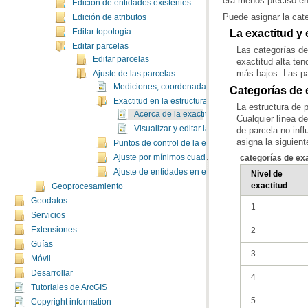
era menos preciso en
Edición de entidades existentes
Puede asignar la categ
Edición de atributos
Editar topología
La exactitud y
Editar parcelas
Editar parcelas
más bajos. Las pa
Ajuste de las parcelas
Mediciones, coordenadas y exactitud en la estructur
Categorías de e
Exactitud en la estructura de parcela
Acerca de la exactitud en la estructura de parc
Visualizar y editar la tabla de Exactitud de est
asigna la siguien
Puntos de control de la estructura de parcela
categorías de exa
Ajuste por mínimos cuadrados en estructuras de pa
Ajuste de entidades en estructuras de parcela
exactitud
Geoprocesamiento
Geodatos
1
Servicios
2
Extensiones
Guías
3
Móvil
Desarrollar
4
Tutoriales de ArcGIS
5
Copyright information