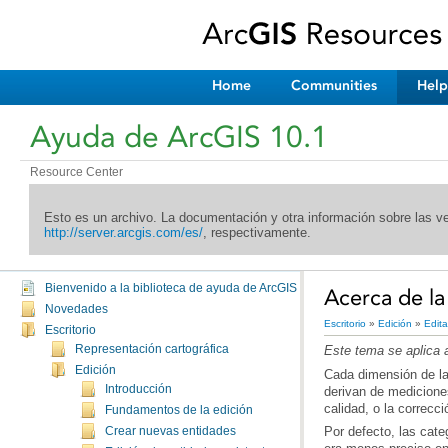
Home
Communities
Help
Ayuda de ArcGIS 10.1
Resource Center
Esto es un archivo. La documentación y otra información sobre las v
http://server.arcgis.com/es/
, respectivamente.
Bienvenido a la biblioteca de ayuda de ArcGIS
Acerca de la
Novedades
Escritorio
»
Edición
»
Edita
Escritorio
Representación cartográfica
Este tema se aplica
Edición
Introducción
calidad, o la correcc
Fundamentos de la edición
Crear nuevas entidades