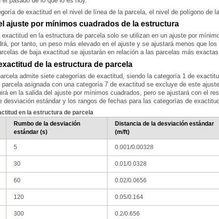
 el pasado de lo que lo es hoy.
oría de exactitud en el nivel de línea de la parcela, el nivel de polígono de la
 el ajuste por mínimos cuadrados de la estructura
rcelas de baja exactitud se ajustarán en relación a las parcelas más exactas
a de fábrica
xactitud de la estructura de parcela
ela
ructura de parcela
te
desviación estándar
y los rangos de fechas para las categorías de exactitu
ctitud en la estructura de parcela
rcela
estándar (s)
(m/ft)
5
0.001/0.00328
30
0.01/0.0328
60
0.02/0.0656
120
0.05/0.164
300
0.2/0.656