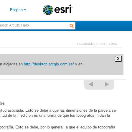
English
FEEDBACK
|
PRINT
|
EMAIL
X
án alojadas en
http://desktop.arcgis.com/es/
y en
nte.