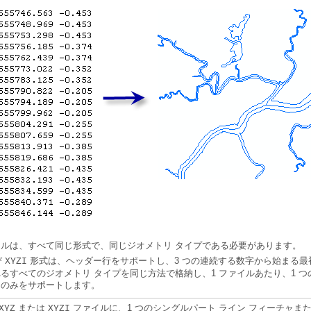
 Feature Class）
es）
nt）
 Information）
3D to Feature Class）
ルは、すべて同じ形式で、同じジオメトリ タイプである必要があります。
び
XYZI
ャのみをサポートします。
または
XYZ
XYZI