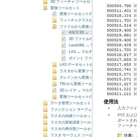
3D フィーチャ ツールセット
変換ツールセット
変換ツールセットの概要
フィーチャクラスから変換ツールセット
ファイルから変換ツールセット
ASCII 3D → フィーチャクラス（ASCII 3D to
3D ファイルのインポート（Import 3D Fil
LandXML → TIN（LandXML To TIN）
LAS → マルチポイント（LAS to Multipoi
ポイント ファイルの空間統計情報（Point File
LAS データセットから変換ツールセット
ラスタから変換ツールセット
テレインから変換ツールセット
TIN から変換ツールセット
3D レイヤ → マルチパッチ フィーチャクラス（Layer 
変換ツールセットの概念
使用法
データ管理ツールセット
入力ファイ
ファンクション サーフェス ツールセット
およ
XYZ
ラスタの内挿ツールセット
ラスタの算術演算ツールセット
フィーチ
ラスタの再分類ツールセット
注意:
ラスタ サーフェス ツールセット