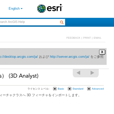
English
FEEDBACK
|
PRINT
|
EMAIL
X
p://desktop.arcgis.com/ja/
および
http://server.arcgis.com/ja/
 (3D Analyst)
ライセンス レベル:
Basic
Standard
Advanced
しいフィーチャクラスへ 3D フィーチャをインポートします。