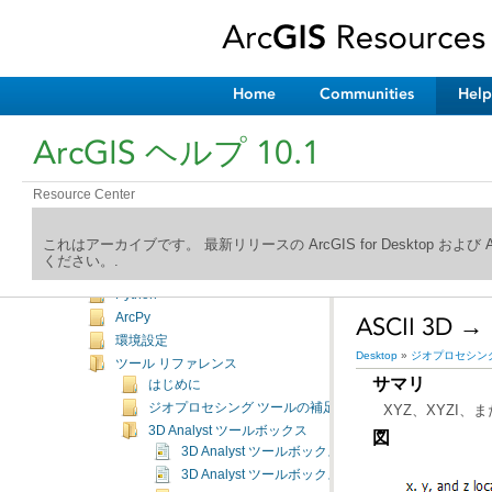
Desktop
マッピング
編集
ジオプロセシング
Home
Communities
Help
はじめに
よく使用されるツール
ArcGIS ヘルプ 10.1
ツールの検索
ツールの実行
Resource Center
ツールとツールボックスの管理
ツールの作成
これはアーカイブです。 最新リリースの ArcGIS for Desktop およ
ModelBuilder
ください。.
ジオプロセシング ワークフローの共有
Python
ArcPy
ASCII 3D →
環境設定
Desktop
»
ジオプロセシン
ツール リファレンス
サマリ
はじめに
ジオプロセシング ツールの補足トピック
XYZ、XYZI、
3D Analyst ツールボックス
図
3D Analyst ツールボックスの概要
3D Analyst ツールボックスのライセンス