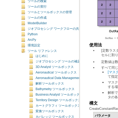
ツールの検索
ツールの実行
ツールとツールボックスの管理
ツールの作成
ModelBuilder
ジオプロセシング ワークフローの共有
Python
OutRas = 
ArcPy
使用法
環境設定
[定数ラスタの
ツール リファレンス
セルに割
はじめに
ジオプロセシング ツールの補足トピック
定数値は数
3D Analyst ツールボックス
すべて同
[マスク
Aeronautical ツールボックス
て指定
Aeronautical Data Management ツールボックス
解析ツールボックス
する場
Bathymetry ツールボックス
Business Analyst ツールボックス
タの各
Territory Design ツールボックス
構文
カートグラフィ ツールボックス
CreateConstantRast
変換ツールボックス
パラメータ
カバレッジ ツールボックス