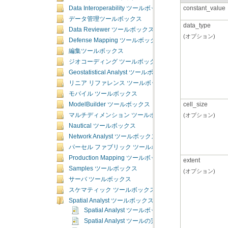
constant_value
Data Interoperability ツールボックス
データ管理ツールボックス
data_type
Data Reviewer ツールボックス
(オプション)
Defense Mapping ツールボックス
編集ツールボックス
ジオコーディング ツールボックス
Geostatistical Analyst ツールボックス
リニア リファレンス ツールボックス
モバイル ツールボックス
cell_size
ModelBuilder ツールボックス
(オプション)
マルチディメンション ツールボックス
Nautical ツールボックス
Network Analyst ツールボックス
パーセル ファブリック ツールボックス
Production Mapping ツールボックス
extent
Samples ツールボックス
(オプション)
サーバ ツールボックス
スケマティック ツールボックス
Spatial Analyst ツールボックス
Spatial Analyst ツールボックスの概要
Spatial Analyst ツールの完全なリスト