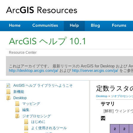
Home
Communities
Help
Blog
Forums
ArcGIS ヘルプ 10.1
Resource Center
これはアーカイブです。 最新リリースの ArcGIS for Desktop および 
http://desktop.arcgis.com/ja/
および
http://server.arcgis.com/ja/
をご参照
ArcGIS ヘルプ ライブラリへようこそ
定数ラスタの作成（C
新機能
Desktop
»
ジオプロセシン
Desktop
サマリ
マッピング
編集
[解析] ウィン
ジオプロセシング
図
はじめに
よく使用されるツール