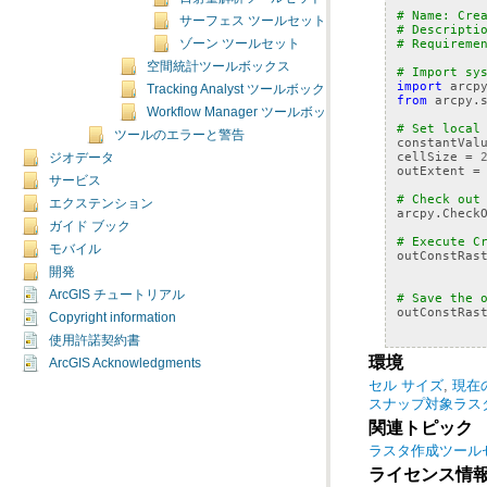
# Name: Cre
サーフェス ツールセット
# Descripti
# Requireme
ゾーン ツールセット
空間統計ツールボックス
# Import sy
import
arcp
Tracking Analyst ツールボックス
from
arcpy.
Workflow Manager ツールボックス
# Set local
ツールのエラーと警告
constantVal
cellSize
=
ジオデータ
outExtent
=
サービス
# Check out
エクステンション
arcpy
.
Check
ガイド ブック
# Execute C
モバイル
outConstRas
開発
ArcGIS チュートリアル
# Save the 
outConstRas
Copyright information
使用許諾契約書
環境
ArcGIS Acknowledgments
セル サイズ
,
現在
スナップ対象ラス
関連トピック
ラスタ作成ツール
ライセンス情