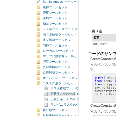
Spatial Analyst ツールボックスのライセンス
条件ツールセット
密度ツールセット
距離ツールセット
抽出ツールセット
ジェネラライズ ツールセット
戻り値
地下水解析ツールセット
名前
水文解析ツールセット
out_raster
内挿ツールセット
ローカル ツールセット
コードのサン
マップ代数演算ツールセット
CreateCons
演算ツールセット
多変量解析ツールセット
す。
近傍解析ツールセット
import
arcp
オーバーレイ ツールセット
from
arcpy
ラスタ作成ツールセット
from
arcpy.
env
.
workspa
ラスタ作成ツールの概要
outConstRas
定数ラスタの作成（Create Constant Raster）
outConstRas
正規分布ラスタの作成（Create Normal Raste
ランダム ラスタの作成（Create Random Rast
CreateCon
再分類ツールセット
次のサンプルで
日射量解析ツールセット