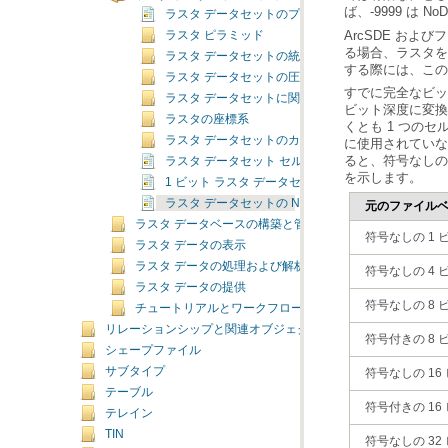
ば、-9999 は 
ラスタ データセットのプロパティ
ラスタ ピラミッド
ラスタ データセットの統計情報
する際には、この
ラスタ データセットの圧縮
ラスタ データセットに関連付けられたファイル
ラスタの座標系
ラスタ データセットのカラーマップ
ラスタ データセット セルのビット深度の容量
を示します。
1 ビット ラスタ データセット
ラスタ データセットの NoData
元のファイルベ
ラスタ データベースの構築と管理
符号なしの 1 
ラスタ データの表示
ラスタ データの処理および解析
符号なしの 4 
ラスタ データの提供
符号なしの 8 
チュートリアルとワークフロー
リレーションシップと関連オブジェクト
符号付きの 8 
シェープファイル
サブタイプ
符号なしの 16
テーブル
符号付きの 16
テレイン
TIN
符号なしの 32