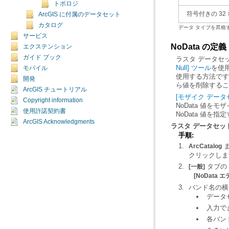
トポロジ
符号付きの 32
ArcGIS に付属のデータセット
カタログ
データ タイプを昇格
サービス
NoData の定義
エクステンション
ガイド ブック
ラスタ データセッ
Null] ツール
モバイル
開発
ら値を削除するこ
ArcGIS チュートリアル
[モザイク データセット
Copyright information
使用許諾契約書
NoData 値を
ArcGIS Acknowledgments
ラスタ データセットの
手順:
ArcCatalog
クリックしま
タブの
[一般]
[NoData 
バンド名の横
データ
入力で
各バン