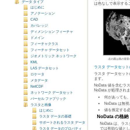
データ タイプ
は色なしで表示する
はじめに
アノテーション
CAD
カバレッジ
ディメンション フィーチャ
ドメイン
フィーチャクラス
フィーチャ データセット
ジオメトリック ネットワーク
左の図は黒の背景を
KML
ラスタ データセットの
LAS データセット
ロケータ
ます。
メタデータ
NetCDF
NoData が処理され
ネットワーク データセット
何があっても、
パーセル ファブリック
NoData 
ラスタと画像
値を推定する必
はじめに
NoData の格納
ラスタ データの基礎
サポートされるラスタ データ
ラスタ データのプロパティ