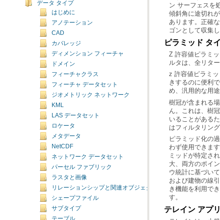
データ タイプ
はじめに
アノテーション
ゴンとして収集し
CAD
ピラミッド タ
カバレッジ
ディメンション フィーチャ
ルタは、全リターン
ドメイン
フィーチャクラス
フィーチャ データセット
め、汎用的な用途
ジオメトリック ネットワーク
樹冠が含まれる場
KML
LAS データセット
ロケータ
はフィルタリング
メタデータ
ピラミッド化の過
NetCDF
ネットワーク データセット
パーセル ファブリック
ラスタと画像
リレーションシップと関連オブジェクト
す。
シェープファイル
テレイン アプ
サブタイプ
テーブル