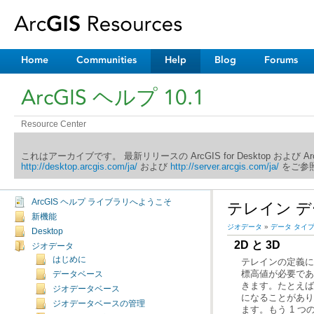
Home
Communities
Help
Blog
Forums
ArcGIS ヘルプ 10.1
Resource Center
これはアーカイブです。 最新リリースの ArcGIS for Desktop および 
http://desktop.arcgis.com/ja/
および
http://server.arcgis.com/ja/
をご参照
ArcGIS ヘルプ ライブラリへようこそ
テレイン 
新機能
ジオデータ
»
データ タイ
Desktop
2D と 3D
ジオデータ
はじめに
データベース
ジオデータベース
ジオデータベースの管理