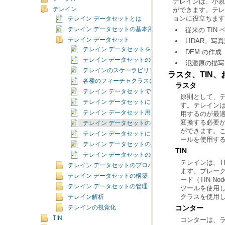
テレイン
ョンに役立ちます
テレイン データセットとは
テレイン データセットの基本用語
従来の TI
テレイン データセット
LIDAR、
テレイン データセットを使用する利点
DEM の作成
テレイン データセットの概念
氾濫原の描写
テレインのスケーラビリティ
ラスタ、TIN
各種のフィーチャクラスによるテレイン ソース デ
ラスタ
テレイン データセットでサポートされるソース デ
テレイン データセットに対するデータベース サポー
テレイン データセット用のデータ インポート ツー
テレイン データセットの考慮事項
ができます。
テレイン データセットに関する FAQ
ールを使用す
テレイン データセットのトラブルシューティング
TIN
テレイン データセットの既知の制限事項
テレイン データセットのプロパティ
テレイン データセットの構築
テレイン データセットの管理
クラスを使用
テレイン解析
コンター
テレインの視覚化
TIN