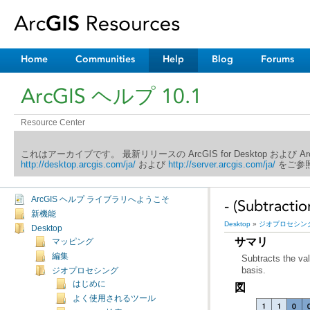
Home
Communities
Help
Blog
Forums
ArcGIS ヘルプ 10.1
Resource Center
これはアーカイブです。 最新リリースの ArcGIS for Desktop および 
http://desktop.arcgis.com/ja/
および
http://server.arcgis.com/ja/
をご参照
ArcGIS ヘルプ ライブラリへようこそ
- (Subtractio
新機能
Desktop
»
ジオプロセシン
Desktop
サマリ
マッピング
編集
basis.
ジオプロセシング
はじめに
図
よく使用されるツール