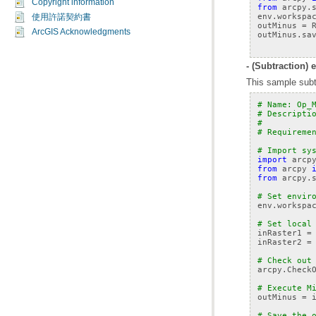
Copyright information
from
arcpy.
env
.
workspa
使用許諾契約書
outMinus
=
ArcGIS Acknowledgments
outMinus
.
sa
- (Subtraction) 
This sample subtr
# Name: Op_
# Descripti
#          
# Requireme
# Import sy
import
arcp
from
arcpy
from
arcpy.
# Set envir
env
.
workspa
# Set local
inRaster1
=
inRaster2
=
# Check out
arcpy
.
Check
# Execute M
outMinus
=
# Save the 