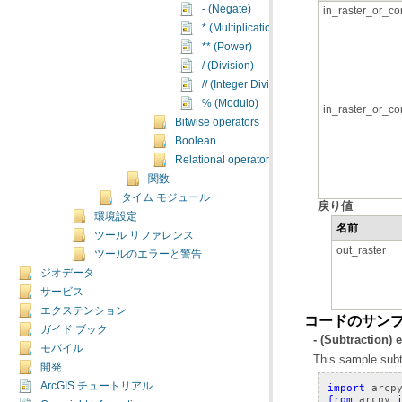
- (Negate)
in_raster_or_co
* (Multiplication)
** (Power)
/ (Division)
// (Integer Division)
% (Modulo)
in_raster_or_co
Bitwise operators
Boolean
Relational operators
関数
タイム モジュール
戻り値
環境設定
名前
ツール リファレンス
out_raster
ツールのエラーと警告
ジオデータ
サービス
エクステンション
コードのサン
ガイド ブック
- (Subtraction)
モバイル
This sample subtr
開発
ArcGIS チュートリアル
import
arcp
from
arcpy