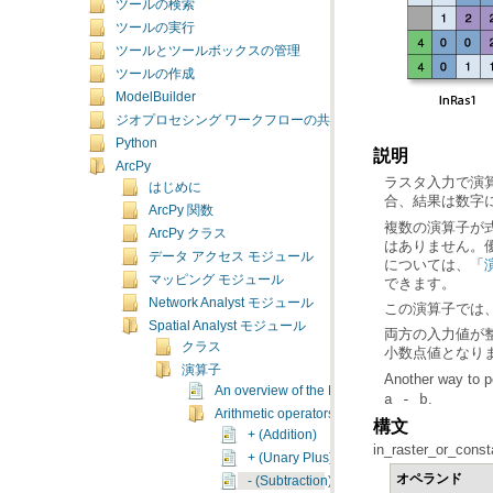
ツールの検索
ツールの実行
ツールとツールボックスの管理
ツールの作成
ModelBuilder
ジオプロセシング ワークフローの共有
Python
説明
ArcPy
はじめに
合、結果は数字
ArcPy 関数
ArcPy クラス
データ アクセス モジュール
については、「
マッピング モジュール
できます。
Network Analyst モジュール
この演算子では
Spatial Analyst モジュール
クラス
小数点値となり
演算子
Another way to p
An overview of the Map Algebra Operators
.
a - b
Arithmetic operators
構文
+ (Addition)
in_raster_or_const
+ (Unary Plus)
オペランド
- (Subtraction)