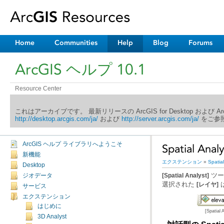
Home
Communities
Help
Blog
Forums
ArcGIS ヘルプ 10.1
Resource Center
これはアーカイブです。 最新リリースの ArcGIS for Desktop および 
http://desktop.arcgis.com/ja/
および
http://server.arcgis.com/ja/
をご参照
ArcGIS ヘルプ ライブラリへようこそ
Spatial A
新機能
エクステンション
»
Spatial
Desktop
ジオデータ
[Spatial Analyst]
選択された
[レイヤ]
サービス
エクステンション
はじめに
[Spatia
3D Analyst