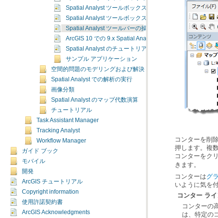
Spatial Analyst ツールボックスの機能
Spatial Analyst ツールボックスへのアクセス
Spatial Analyst ツールバーの操作
ArcGIS 10 での 9.x Spatial Analyst ツールバー機能へ
Spatial Analyst のチュートリアル演習
サンプル アプリケーション
空間的問題のモデリングおよび解決
Spatial Analyst での解析の実行
画像分類
Spatial Analyst のマップ代数演算
チュートリアル
Task Assistant Manager
Tracking Analyst
コンターを削
Workflow Manager
押します。複
ガイド ブック
コンターをク
モバイル
きます。
開発
コンターは
グ
ArcGIS チュートリアル
いように気を
Copyright information
コンター ラ
使用許諾契約書
ArcGIS Acknowledgments
は、特定の