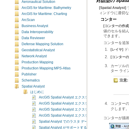
対話型の Spati
Aeronautical Solution
[Spatial Analyst]
ArcGIS for Maritime: Bathymetry
ィンドウに適切な
ArcGIS for Maritime: Charting
コンター
ArcScan
Business Analyst
[コンターの作成
Data Interoperability
できます。
Data Reviewer
コンターを追
Defense Mapping Solution
ド
[レイヤ]
Geostatistical Analyst
Network Analyst
[コンターの
Production Mapping
カーソル
Production Mapping:MPS-Atlas
ター ライ
Publisher
注意:
Schematics
Spatial Analyst
はじめに
ArcGIS Spatial Analyst エクステンションとは
コンター
ArcGIS Spatial Analyst エクステンションの基本用語
クします
ArcGIS Spatial Analyst エクステンションの概要
ArcGIS Spatial Analyst エクステンションの有効化
コンターが描画
Spatial Analyst でのラスタ データについて
Spatial Analyst がサポートするデータ形式