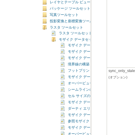
レイヤとテーブル ビュー ツールセット
パッケージ ツールセット
写真ツールセット
投影変換と座標変換ツールセット
ラスタ ツールセット
ラスタ ツールセットの概要
モザイク データセット ツールセット
モザイク データセットにラスタを追加（Add Rast
モザイク データセット スキーマの変更（Alter M
モザイク データセットの分析（Analyze Mos
境界線の構築（Build Boundary）
sync_only_stale
フットプリントの構築（Build Footprints
モザイク データセットのアイテム キャッシュの構築（
(オプション)
オーバービューの構築
シームラインの構築（Build Seamlines）
セル サイズの範囲を計算（Calculate Cell 
モザイク データセットのカラー調整（Color Bal
ダーティ エリアの計算（Compute Dirty A
モザイク データセットの作成（Create Mosa
参照モザイク データセットの作成（Create Refe
モザイク データセットの NoData の定義（Defi
オーバービューの定義（Define Overview