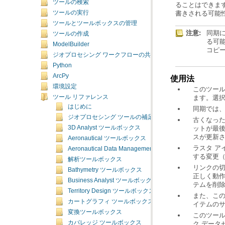
ツールの検索
書きされる可能
ツールの実行
ツールとツールボックスの管理
注意:
ツールの作成
ModelBuilder
コピ
ジオプロセシング ワークフローの共有
Python
ArcPy
使用法
環境設定
ます。選
ツール リファレンス
はじめに
同期では
ジオプロセシング ツールの補足トピック
3D Analyst ツールボックス
スが更新
Aeronautical ツールボックス
Aeronautical Data Management ツールボックス
する変更
解析ツールボックス
Bathymetry ツールボックス
Business Analyst ツールボックス
テムを削
Territory Design ツールボックス
カートグラフィ ツールボックス
イテムのサ
変換ツールボックス
カバレッジ ツールボックス