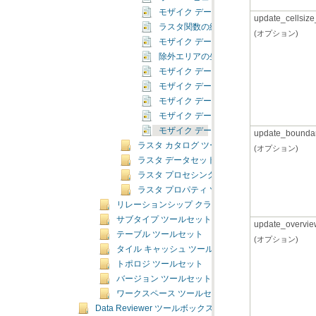
モザイク データセットの削除（Delete Mosa
update_cellsiz
ラスタ関数の編集（Edit Raster Function
(オプション)
モザイク データセット パスのエクスポート（Expo
除外エリアの生成（Generate Exclude Ar
モザイク データセット ジオメトリのインポート（Im
モザイク データセットからラスタを削除（Remove 
モザイク データセット パスの修正（Repair Mo
モザイク データセット プロパティの設定（Set Mo
モザイク データセットの同期（Synchronize 
update_bounda
ラスタ カタログ ツールセット
(オプション)
ラスタ データセット ツールセット
ラスタ プロセシング ツールセット
ラスタ プロパティ ツールセット
リレーションシップ クラス ツールセット
サブタイプ ツールセット
update_overvie
テーブル ツールセット
(オプション)
タイル キャッシュ ツールセット
トポロジ ツールセット
バージョン ツールセット
ワークスペース ツールセット
Data Reviewer ツールボックス