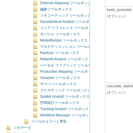
Defense Mapping ツールボックス
編集ツールボックス
build_pyramids
ジオコーディング ツールボックス
(オプション)
Geostatistical Analyst ツールボックス
リニア リファレンス ツールボックス
モバイル ツールボックス
ModelBuilder ツールボックス
マルチディメンション ツールボックス
Nautical ツールボックス
Network Analyst ツールボックス
パーセル ファブリック ツールボックス
Production Mapping ツールボックス
Samples ツールボックス
サーバ ツールボックス
calculate_statist
スケマティック ツールボックス
(オプション)
Spatial Analyst ツールボックス
空間統計ツールボックス
Tracking Analyst ツールボックス
Workflow Manager ツールボックス
ツールのエラーと警告
ジオデータ