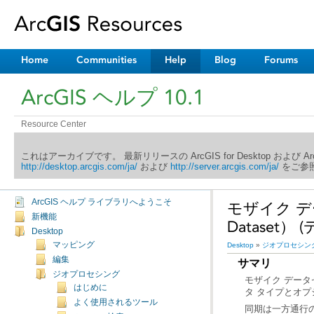
Home
Communities
Help
Blog
Forums
ArcGIS ヘルプ 10.1
Resource Center
これはアーカイブです。 最新リリースの ArcGIS for Desktop および 
http://desktop.arcgis.com/ja/
および
http://server.arcgis.com/ja/
をご参照
ArcGIS ヘルプ ライブラリへようこそ
新機能
Dataset）
Desktop
マッピング
Desktop
»
ジオプロセシン
編集
サマリ
ジオプロセシング
はじめに
タ タイプとオ
よく使用されるツール