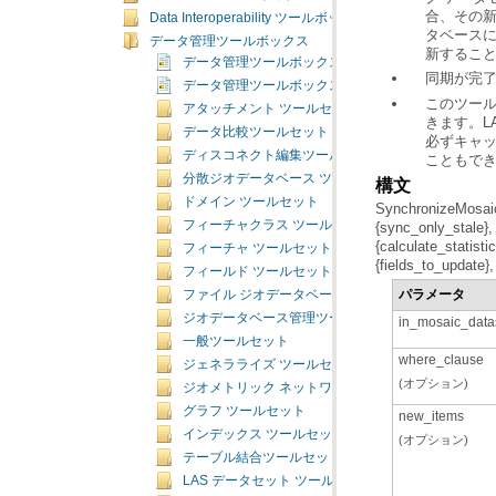
Data Interoperability ツールボックス
データ管理ツールボックス
新するこ
データ管理ツールボックスの概要
同期が完
データ管理ツールボックスのライセンス
アタッチメント ツールセット
データ比較ツールセット
必ずキャ
ディスコネクト編集ツールセット
こともで
分散ジオデータベース ツールセット
構文
ドメイン ツールセット
フィーチャクラス ツールセット
フィーチャ ツールセット
{fields_to_update},
フィールド ツールセット
パラメータ
ファイル ジオデータベース ツールセット
ジオデータベース管理ツールセット
in_mosaic_data
一般ツールセット
where_clause
ジェネラライズ ツールセット
(オプション)
ジオメトリック ネットワーク ツールセット
グラフ ツールセット
new_items
インデックス ツールセット
(オプション)
テーブル結合ツールセット
LAS データセット ツールセット