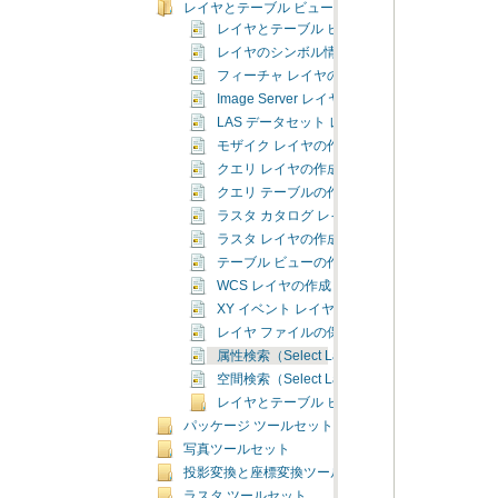
レイヤとテーブル ビュー ツールセット
レイヤとテーブル ビュー ツールセットの概要
レイヤのシンボル情報を適用（Apply Symbology 
フィーチャ レイヤの作成（Make Feature Laye
Image Server レイヤの作成（Make Image Serv
LAS データセット レイヤの作成（Make LAS Data
モザイク レイヤの作成（Make Mosaic Layer）
クエリ レイヤの作成（Make Query Layer）
クエリ テーブルの作成（Make Query Table）
ラスタ カタログ レイヤの作成（Make Raster Cat
ラスタ レイヤの作成（Make Raster Layer）
テーブル ビューの作成（Make Table View）
WCS レイヤの作成（Make WCS Layer）
XY イベント レイヤの作成（Make XY Event La
レイヤ ファイルの保存（Save To Layer File）
属性検索（Select Layer By Attribute）
空間検索（Select Layer By Location）
レイヤとテーブル ビュー ツールセットの概念
パッケージ ツールセット
写真ツールセット
投影変換と座標変換ツールセット
ラスタ ツールセット