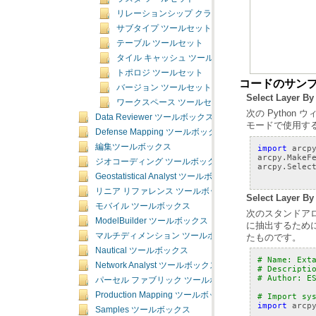
リレーションシップ クラス ツールセット
サブタイプ ツールセット
テーブル ツールセット
タイル キャッシュ ツールセット
トポロジ ツールセット
コードのサン
バージョン ツールセット
Select Laye
ワークスペース ツールセット
Data Reviewer ツールボックス
モードで使用す
Defense Mapping ツールボックス
編集ツールボックス
import
arcp
arcpy
.
MakeF
ジオコーディング ツールボックス
arcpy
.
Selec
Geostatistical Analyst ツールボックス
リニア リファレンス ツールボックス
Select Lay
モバイル ツールボックス
ModelBuilder ツールボックス
マルチディメンション ツールボックス
たものです。
Nautical ツールボックス
# Name: Ext
Network Analyst ツールボックス
# Descripti
# Author: E
パーセル ファブリック ツールボックス
Production Mapping ツールボックス
# Import sy
import
arcp
Samples ツールボックス