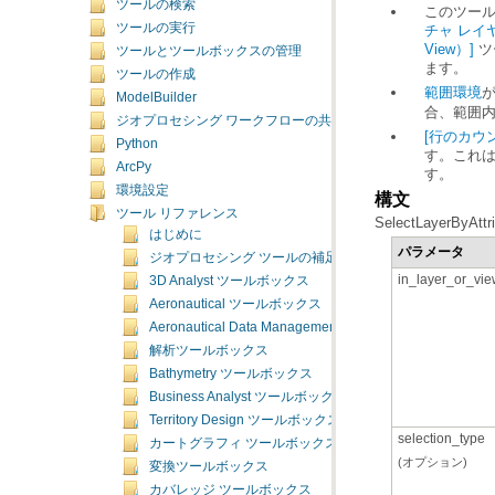
ツールの検索
このツール
ツールの実行
チャ レイヤの
View）]
ツールとツールボックスの管理
ます。
ツールの作成
範囲環境
ModelBuilder
合、範囲
ジオプロセシング ワークフローの共有
[行のカウント
Python
ArcPy
す。
環境設定
構文
ツール リファレンス
SelectLayerByAttri
はじめに
パラメータ
ジオプロセシング ツールの補足トピック
in_layer_or_vi
3D Analyst ツールボックス
Aeronautical ツールボックス
Aeronautical Data Management ツールボックス
解析ツールボックス
Bathymetry ツールボックス
Business Analyst ツールボックス
Territory Design ツールボックス
selection_type
カートグラフィ ツールボックス
(オプション)
変換ツールボックス
カバレッジ ツールボックス