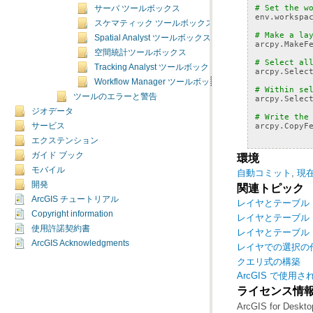
# Set the w
サーバ ツールボックス
env
.
workspa
スケマティック ツールボックス
# Make a la
Spatial Analyst ツールボックス
arcpy
.
MakeF
空間統計ツールボックス
# Select al
Tracking Analyst ツールボックス
arcpy
.
Selec
Workflow Manager ツールボックス
# Within se
ツールのエラーと警告
arcpy
.
Selec
ジオデータ
# Write the
arcpy
.
CopyF
サービス
エクステンション
ガイド ブック
環境
モバイル
自動コミット
,
現
開発
関連トピック
ArcGIS チュートリアル
レイヤとテーブル
Copyright information
レイヤとテーブル
使用許諾契約書
レイヤとテーブル
ArcGIS Acknowledgments
レイヤでの選択の
クエリ式の構築
ArcGIS で使用
ライセンス情
ArcGIS for Deskto