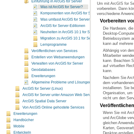
Einführung in ArcGIS for Server
Um mit
ArcGIS for S
Was ist ArcGIS for Server?
verschiedene Anwen
Komponenten von ArcGIS for Server
Was umfasst ArcGIS for Server?
Vorbereiten vo
ArcGIS for Server-Editionen
Neuheiten in ArcGIS 10.1 for Server
Desktop-Compute
Betriebssystem a
Migration zu ArcGIS 10.1 for Server
kann auf mehrere
Lernprogramme
Veröffentlichen von Services
Erstellen von Webanwendungen
kann. Beachten S
Verwalten von ArcGIS for Server
Geodatabases
kann.
Erweiterungen
Nachdem Sie
Arc
Allgemeine Probleme und Lösungen
dem vorhandenen W
installieren. Sie 
ArcGIS for Server (Linux)
ArcGIS for Server unter Amazon Web Services
nicht um den Serv
ArcGIS Spatial Data Server
Veröffentliche
Von ArcGIS Online gehostete Services
Wenn Sie mit
Arc
Erweiterungen
Handbücher
gleichen Anwendu
Mobile
Karten, Geoverar
Entwickeln
Desktop
erstellen