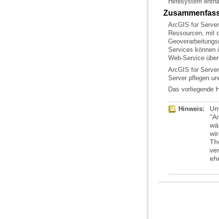
Hilfesystem enth
Zusammenfas
ArcGIS for Server
Web-Service über
ArcGIS for Server
Server pflegen un
Das vorliegende H
Hinweis:
"
Ar
Th
eh