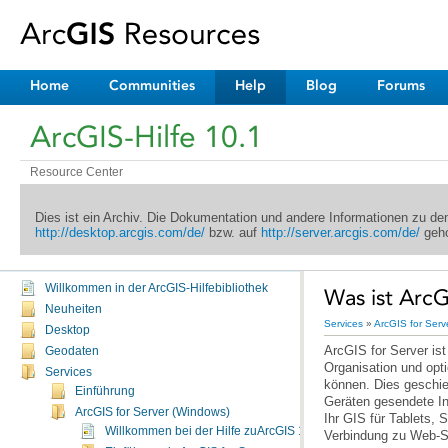
Home
Communities
Help
Blog
Forums
ArcGIS-Hilfe 10.1
Resource Center
Dies ist ein Archiv. Die Dokumentation und andere Informationen zu d
http://desktop.arcgis.com/de/
bzw. auf
http://server.arcgis.com/de/
geho
Willkommen in der ArcGIS-Hilfebibliothek
Was ist ArcG
Neuheiten
Services
»
ArcGIS for Serv
Desktop
ArcGIS for Server
Geodaten
Services
Einführung
Geräten gesendete I
ArcGIS for Server (Windows)
Willkommen bei der Hilfe zuArcGIS 10.1 for Server (Windows).
Verbindung zu Web-Se