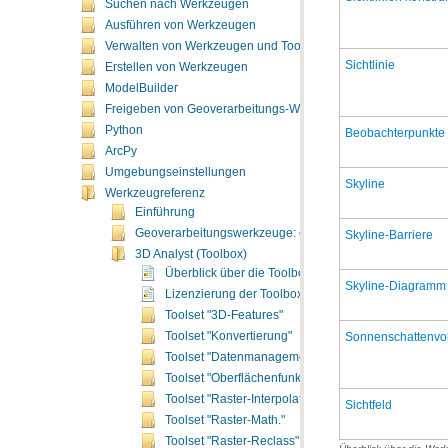
Suchen nach Werkzeugen
Ausführen von Werkzeugen
Verwalten von Werkzeugen und Toolboxes
Sichtlinie
Erstellen von Werkzeugen
ModelBuilder
Freigeben von Geoverarbeitungs-Workflows
Python
Beobachterpunkte
ArcPy
Umgebungseinstellungen
Skyline
Werkzeugreferenz
Einführung
Geoverarbeitungswerkzeuge: ergänzende Themen
Skyline-Barriere
3D Analyst (Toolbox)
Überblick über die Toolbox "3D Analyst"
Skyline-Diagramm
Lizenzierung der Toolbox "3D Analyst"
Toolset "3D-Features"
Sonnenschattenv
Toolset "Konvertierung"
Toolset "Datenmanagement"
Toolset "Oberflächenfunktionen"
Toolset "Raster-Interpolation"
Sichtfeld
Toolset "Raster-Math."
Toolset "Raster-Reclass"