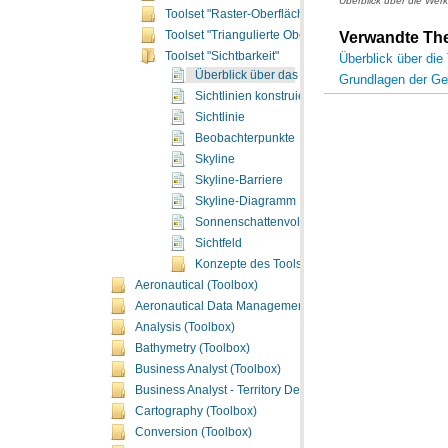
Überblick über die Werk
Toolset "Raster-Oberfläche"
Toolset "Triangulierte Oberfläche"
Verwandte T
Toolset "Sichtbarkeit"
Überblick über die
Überblick über das Toolset "Sichtbarkeit"
Grundlagen der Ge
Sichtlinien konstruieren
Sichtlinie
Beobachterpunkte
Skyline
Skyline-Barriere
Skyline-Diagramm
Sonnenschattenvolumen
Sichtfeld
Konzepte des Toolsets "Sichtbarkeit"
Aeronautical (Toolbox)
Aeronautical Data Management (Toolbox)
Analysis (Toolbox)
Bathymetry (Toolbox)
Business Analyst (Toolbox)
Business Analyst - Territory Design (Toolbox)
Cartography (Toolbox)
Conversion (Toolbox)