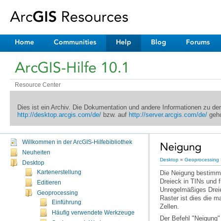
Home
Communities
Help
Blog
Forums
ArcGIS-Hilfe 10.1
Resource Center
Dies ist ein Archiv. Die Dokumentation und andere Informationen zu d
http://desktop.arcgis.com/de/
bzw. auf
http://server.arcgis.com/de/
geho
Willkommen in der ArcGIS-Hilfebibliothek
Neigung
Neuheiten
Desktop
»
Geoprocessing
Desktop
Kartenerstellung
Dreieck in
TINs
und f
Editieren
Geoprocessing
Einführung
Zellen.
Häufig verwendete Werkzeuge