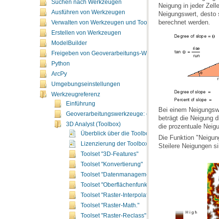
Suchen nach Werkzeugen
Ausführen von Werkzeugen
berechnet werden.
Verwalten von Werkzeugen und Toolboxes
Erstellen von Werkzeugen
ModelBuilder
Freigeben von Geoverarbeitungs-Workflows
Python
ArcPy
Umgebungseinstellungen
Werkzeugreferenz
Einführung
Geoverarbeitungswerkzeuge: ergänzende Themen
3D Analyst (Toolbox)
die prozentuale Neig
Überblick über die Toolbox "3D Analyst"
Lizenzierung der Toolbox "3D Analyst"
Steilere Neigungen si
Toolset "3D-Features"
Toolset "Konvertierung"
Toolset "Datenmanagement"
Toolset "Oberflächenfunktionen"
Toolset "Raster-Interpolation"
Toolset "Raster-Math."
Toolset "Raster-Reclass"