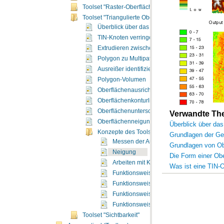
Toolset "Raster-Oberfläche"
Toolset "Triangulierte Oberfläche"
Überblick über das Toolset "Triangulierte Ober
TIN-Knoten verringern
Extrudieren zwischen
Polygon zu Multipatch interpolieren
Ausreißer identifizieren
Polygon-Volumen
Oberflächenausrichtung
Oberflächenkonturlinie
Oberflächenunterschied
Verwandte T
Oberflächenneigung
Überblick über das
Konzepte des Toolsets "Triangulierte Oberfläc
Grundlagen der Ge
Messen der Ausrichtung
Grundlagen von Ob
Neigung
Die Form einer Ob
Arbeiten mit Konturlinien
Was ist eine TIN-
Funktionsweise des Werkzeugs "Ausreißer
Funktionsweise des Werkzeugs "Oberfläc
Funktionsweise des Werkzeugs "Oberflä
Funktionsweise der Oberflächenneigung
Toolset "Sichtbarkeit"