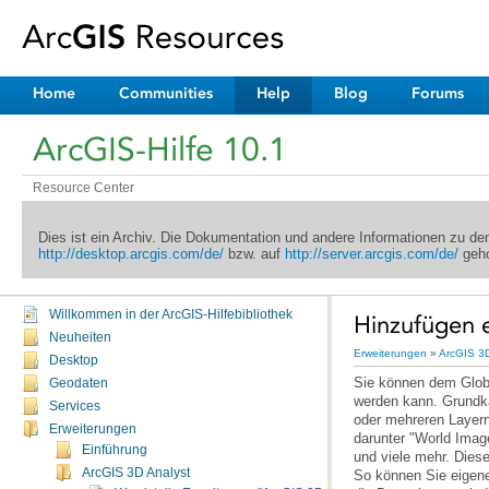
Home
Communities
Help
Blog
Forums
ArcGIS-Hilfe 10.1
Resource Center
Dies ist ein Archiv. Die Dokumentation und andere Informationen zu d
http://desktop.arcgis.com/de/
bzw. auf
http://server.arcgis.com/de/
geho
Willkommen in der ArcGIS-Hilfebibliothek
Hinzufügen 
Neuheiten
Erweiterungen
»
ArcGIS 3D
Desktop
Geodaten
Services
Erweiterungen
darunter "World Imag
Einführung
ArcGIS 3D Analyst