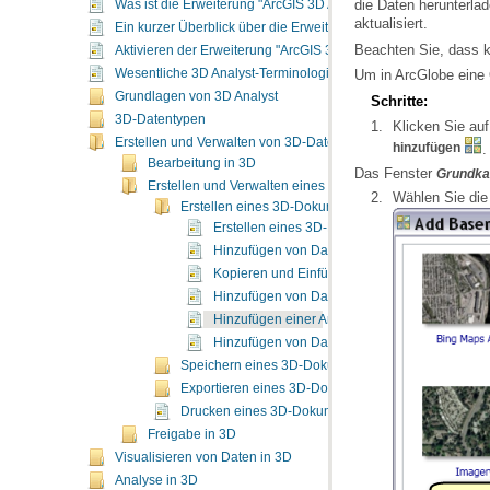
Was ist die Erweiterung "ArcGIS 3D Analyst"?
aktualisiert.
Ein kurzer Überblick über die Erweiterung "ArcGIS 3D Analyst"
Beachten Sie, dass k
Aktivieren der Erweiterung "ArcGIS 3D Analyst"
Wesentliche 3D Analyst-Terminologie
Um in ArcGlobe eine 
Grundlagen von 3D Analyst
Schritte:
3D-Datentypen
Klicken Sie au
Erstellen und Verwalten von 3D-Daten
hinzufügen
.
Bearbeitung in 3D
Das Fenster
Grundka
Erstellen und Verwalten eines 3D-Dokuments
Wählen Sie die
Erstellen eines 3D-Dokuments
Erstellen eines 3D-Dokuments
Hinzufügen von Daten zu einem Dokument
Kopieren und Einfügen von Layern
Hinzufügen von Daten aus dem Katalog
Hinzufügen einer ArcGIS Online-Grundkarte in
Hinzufügen von Daten aus ArcGIS Online
Speichern eines 3D-Dokuments
Exportieren eines 3D-Dokuments
Drucken eines 3D-Dokuments
Freigabe in 3D
Visualisieren von Daten in 3D
Analyse in 3D