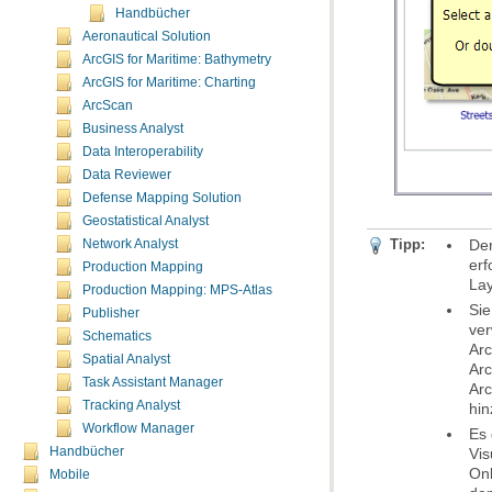
Handbücher
Aeronautical Solution
ArcGIS for Maritime: Bathymetry
ArcGIS for Maritime: Charting
ArcScan
Business Analyst
Data Interoperability
Data Reviewer
Defense Mapping Solution
Geostatistical Analyst
Tipp:
Network Analyst
Production Mapping
Lay
Production Mapping: MPS-Atlas
Sie
Publisher
Schematics
Spatial Analyst
Task Assistant Manager
Tracking Analyst
hin
Workflow Manager
Handbücher
Mobile