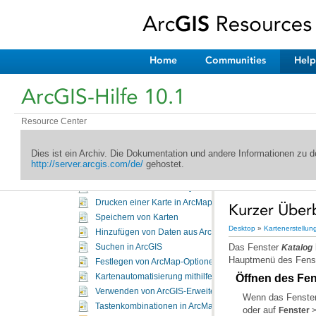
Öffnen eines Kartendokuments
Festlegen von Kartendokumenteigenschaften
Hinzufügen von Layern zu einer Karte
Verwenden von Datenrahmen
Home
Communities
Help
Koordinatensysteme für die Kartenanzeige
Festlegen eines Koordinatensystems
ArcGIS-Hilfe 10.1
Warnung zu geographischen Koordinatensystemen
Verwenden des Inhaltsverzeichnisses
Resource Center
Verwenden von Symbolen und Styles
Referenzieren von Daten in Karten
Dies ist ein Archiv. Die Dokumentation und andere Informationen zu
Unterbrechen des Bildaufbaus bei Karten
http://server.arcgis.com/de/
gehostet.
Analysieren der Karte
Verwenden von Seitenlayouts
Drucken einer Karte in ArcMap
Kurzer Überb
Speichern von Karten
Desktop
»
Kartenerstellun
Hinzufügen von Daten aus ArcGIS Online
Das Fenster
Suchen in ArcGIS
Katalog
Hauptmenü des Fens
Festlegen von ArcMap-Optionen
Öffnen des Fen
Kartenautomatisierung mithilfe der Geoverarbeitung
Verwenden von ArcGIS-Erweiterungsprodukten
Wenn das Fenste
Tastenkombinationen in ArcMap
oder auf
Fenster