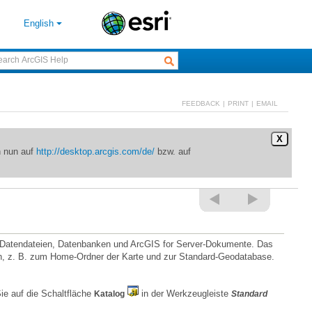
English
FEEDBACK
|
PRINT
|
EMAIL
X
n nun auf
http://desktop.arcgis.com/de/
bzw. auf
ren Datendateien, Datenbanken und
ArcGIS for Server
n, z. B. zum Home-Ordner der Karte und zur Standard-Geodatabase.
ie auf die Schaltfläche
in der Werkzeugleiste
Katalog
Standard