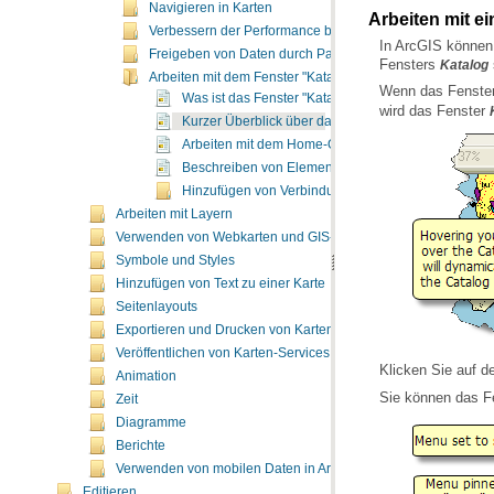
Navigieren in Karten
Arbeiten mit e
Verbessern der Performance bei der Kartendarstellung
Freigeben von Daten durch Paketerstellung
Fensters
Katalog
Arbeiten mit dem Fenster "Katalog"
Wenn das Fenste
Was ist das Fenster "Katalog"?
wird das Fenster
Kurzer Überblick über das Fenster "Katalog"
Arbeiten mit dem Home-Ordner und Standard-Geod
Beschreiben von Elementen aus dem Fenster "Kata
Hinzufügen von Verbindungen
Arbeiten mit Layern
Verwenden von Webkarten und GIS-Services
Symbole und Styles
Hinzufügen von Text zu einer Karte
Seitenlayouts
Exportieren und Drucken von Karten
Veröffentlichen von Karten-Services
Klicken Sie auf 
Animation
Sie können das F
Zeit
Diagramme
Berichte
Verwenden von mobilen Daten in ArcMap
Editieren