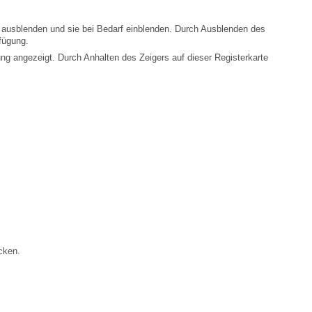
fügung.
cken.