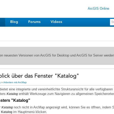
ArcGIS Online
Blog
Forums
Videos
 den neuesten Versionen von ArcGIS for Desktop und ArcGIS for Server werde
lick über das Fenster "Katalog"
g
»
Arbeiten mit ArcMap
bietet eine integrierte und vereinheitlichte Strukturansicht für alle verfügba
ters
enthält Werkzeuge zum Navigieren zu allgemeinen Speicherorte
Katalog
sters "Katalog"
r
noch nicht in ArcMap angezeigt wird, können Sie es öffnen, indem S
Katalog
im Hauptmenü klicken.
>
Katalog