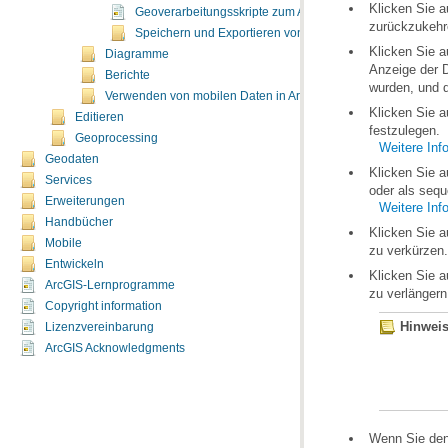
Klicken Sie a
Geoverarbeitungsskripte zum Arbeiten mit Layern und Kart
zurückzukehr
Speichern und Exportieren von Zeitkarten
Klicken Sie a
Diagramme
Anzeige der 
Berichte
wurden, und 
Verwenden von mobilen Daten in ArcMap
Klicken Sie a
Editieren
festzulegen.
Geoprocessing
Weitere Inf
Geodaten
Klicken Sie a
Services
oder als sequ
Erweiterungen
Weitere Inf
Handbücher
Klicken Sie a
Mobile
zu verkürzen.
Entwickeln
Klicken Sie a
ArcGIS-Lernprogramme
zu verlängern
Copyright information
Hinweis
Lizenzvereinbarung
ArcGIS Acknowledgments
Wenn Sie den 