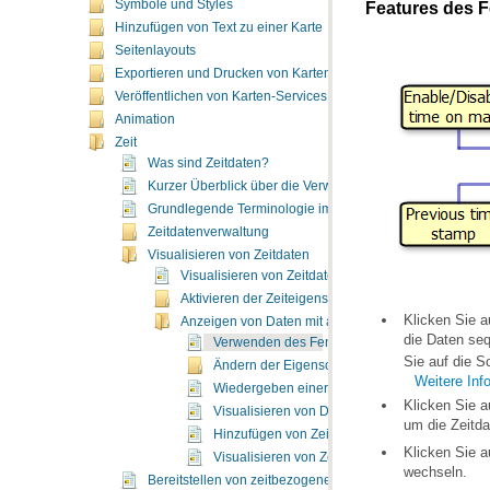
Symbole und Styles
Features des F
Hinzufügen von Text zu einer Karte
Seitenlayouts
Exportieren und Drucken von Karten
Veröffentlichen von Karten-Services
Animation
Zeit
Was sind Zeitdaten?
Kurzer Überblick über die Verwaltung und Visualisierung 
Grundlegende Terminologie im Zusammenhang mit Zeitda
Zeitdatenverwaltung
Visualisieren von Zeitdaten
Visualisieren von Zeitdaten
Aktivieren der Zeiteigenschaften für Daten
Klicken Sie a
Anzeigen von Daten mit aktivierten Zeiteigenschaft
Verwenden des Fensters "Zeitschieberegler"
Sie auf die S
Ändern der Eigenschaften des Zeitschieberegl
Weitere Inf
Wiedergeben einer Zeitvisualisierung
Klicken Sie 
Visualisieren von Datenaktualisierungen mit
um die Zeitda
Hinzufügen von Zeitangaben zur Anzeige
Klicken Sie a
Visualisieren von Zeitdaten in Diagrammen
wechseln.
Bereitstellen von zeitbezogenen Layern