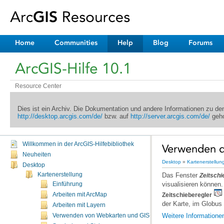
Home
Communities
Help
Blog
Forums
ArcGIS-Hilfe 10.1
Resource Center
Dies ist ein Archiv. Die Dokumentation und andere Informationen zu d
http://desktop.arcgis.com/de/
bzw. auf
http://server.arcgis.com/de/
geho
Willkommen in der ArcGIS-Hilfebibliothek
Verwenden de
Neuheiten
Desktop
»
Kartenerstellun
Desktop
Kartenerstellung
Das Fenster
Zeitschi
visualisieren können
Einführung
Arbeiten mit ArcMap
Zeitschieberegler
der Karte, im Globus 
Arbeiten mit Layern
Weitere Informatione
Verwenden von Webkarten und GIS-Services