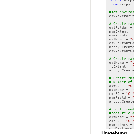
import
arcp
from
arcpy
#set enviro
env
.
overWri
# Create ra
outFolder
=
numExtent
=
numPoints
=
outName
=
"
env
.
outputC
arcpy
.
Creat
env
.
outputC
# Create ra
outName
=
"
fcExtent
=
arcpy
.
Creat
# Create ra
# Number of
outGDB
=
"C
outName
=
"
conFC
=
"C:
numField
=
arcpy
.
Creat
#create ran
#feature cl
outName
=
"
conFC
=
"C:
numPoints
=
minDistance
arcpy
.
Creat
Umgebung