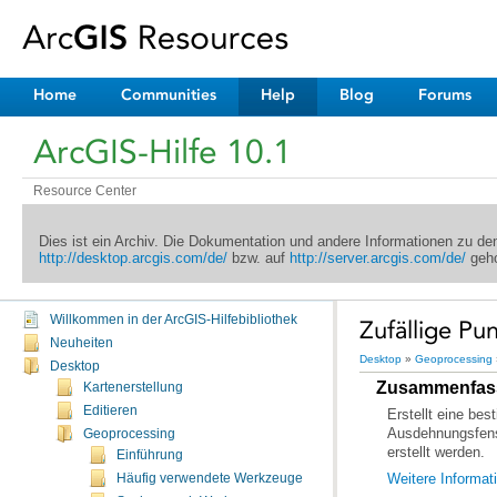
Home
Communities
Help
Blog
Forums
ArcGIS-Hilfe 10.1
Resource Center
Dies ist ein Archiv. Die Dokumentation und andere Informationen zu d
http://desktop.arcgis.com/de/
bzw. auf
http://server.arcgis.com/de/
geho
Willkommen in der ArcGIS-Hilfebibliothek
Zufällige Pu
Neuheiten
Desktop
»
Geoprocessing
Desktop
Zusammenfas
Kartenerstellung
Editieren
Geoprocessing
erstellt werden.
Einführung
Weitere Informat
Häufig verwendete Werkzeuge