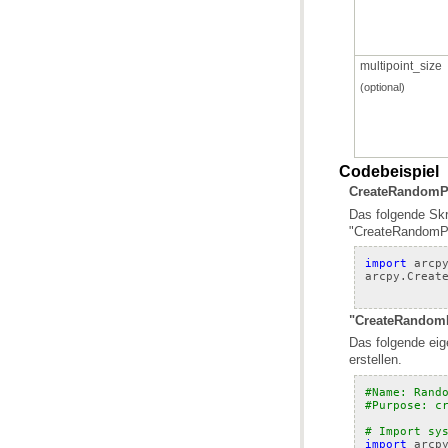
multipoint_size
(optional)
Codebeispiel
CreateRandomPoi
"CreateRandomPo
import
arcp
arcpy
.
Creat
"CreateRandomPo
erstellen.
#Name: Rand
#Purpose: c
# Import sy
import
arcp