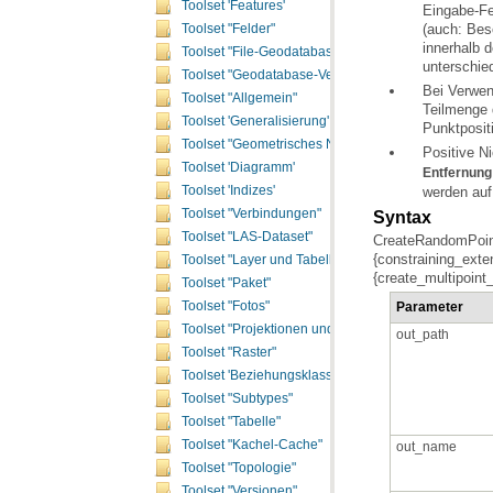
Toolset 'Features'
Toolset "Felder"
Toolset "File-Geodatabase"
unterschie
Toolset "Geodatabase-Verwaltung"
Toolset "Allgemein"
Toolset 'Generalisierung'
Punktpositi
Toolset "Geometrisches Netzwerk"
Positive N
Toolset 'Diagramm'
Entfernung
Toolset 'Indizes'
werden auf 
Toolset "Verbindungen"
Syntax
Toolset "LAS-Dataset"
Toolset "Layer und Tabellensichten"
{create_multipoint_
Toolset "Paket"
Toolset "Fotos"
Parameter
Toolset "Projektionen und Transformationen"
out_path
Toolset "Raster"
Toolset 'Beziehungsklassen'
Toolset "Subtypes"
Toolset "Tabelle"
Toolset "Kachel-Cache"
out_name
Toolset "Topologie"
Toolset "Versionen"