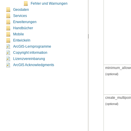
Fehler und Warnungen
Geodaten
Services
Erweiterungen
Handbücher
Mobile
Entwickeln
ArcGIS-Lernprogramme
Copyright information
Lizenzvereinbarung
ArcGIS Acknowledgments
minimum_allow
(optional)
create_multipoi
(optional)