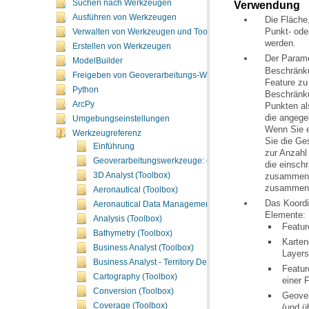
Suchen nach Werkzeugen
Verwendung
Ausführen von Werkzeugen
Verwalten von Werkzeugen und Toolboxes
werden.
Erstellen von Werkzeugen
Der Param
ModelBuilder
Freigeben von Geoverarbeitungs-Workflows
Python
ArcPy
die angege
Umgebungseinstellungen
Werkzeugreferenz
Einführung
Geoverarbeitungswerkzeuge: ergänzende Themen
die einsc
3D Analyst (Toolbox)
zusammenge
Aeronautical (Toolbox)
Aeronautical Data Management (Toolbox)
Elemente:
Analysis (Toolbox)
Featur
Bathymetry (Toolbox)
Business Analyst (Toolbox)
Layers
Business Analyst - Territory Design (Toolbox)
Cartography (Toolbox)
einer 
Conversion (Toolbox)
Geove
Coverage (Toolbox)
(und ü