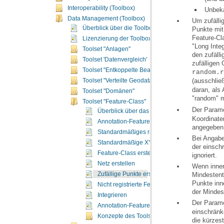
Interoperability (Toolbox)
Unbeka
Data Management (Toolbox)
Überblick über die Toolbox "Data Management"
Punkte mit
Lizenzierung der Toolbox "Data Management"
Toolset "Anlagen"
den zufäll
Toolset 'Datenvergleich'
zufälligen
Toolset "Entkoppelte Bearbeitung"
random.r
(ausschlie
Toolset "Verteilte Geodatabase"
Toolset "Domänen"
"random" 
Toolset "Feature-Class"
Der Param
Überblick über das Toolset "Feature-Class"
Annotation-Feature-Class anhängen
angegeben
Standardmäßiges räumliches Indexgitter bere
Standardmäßige XY-Toleranz berechnen
Feature-Class erstellen
ignoriert.
Netz erstellen
Zufällige Punkte erstellen
Nicht registrierte Feature-Class erstellen
der Mindes
Integrieren
Der Param
Annotation-Feature-Class aktualisieren
Konzepte des Toolsets "Feature-Class"