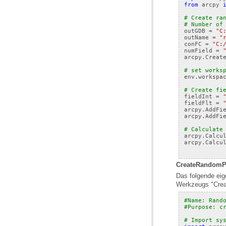
from
arcpy
# Create ra
# Number of
outGDB
=
"C
outName
=
"
conFC
=
"C:
numField
=
arcpy
.
Creat
# set works
env
.
workspa
# Create fi
fieldInt
=
fieldFlt
=
arcpy
.
AddFi
arcpy
.
AddFi
# Calculate
arcpy
.
Calcu
arcpy
.
Calcu
CreateRandomPoi
Werkzeugs "Cre
#Name: Rand
#Purpose: c
# Import sy