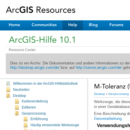
Home
Communities
Help
Blog
Forums
ArcGIS-Hilfe 10.1
Resource Center
Dies ist ein Archiv. Die Dokumentation und andere Informationen zu d
http://desktop.arcgis.com/de/
bzw. auf
http://server.arcgis.com/de/
geho
Willkommen in der ArcGIS-Hilfebibliothek
M-Toleranz 
Neuheiten
Desktop
»
Geoprocessing
Desktop
Kartenerstellung
in einer Geodatabase
Editieren
Eine Beschreibung d
Geoprocessing
Geoverarbeitung
.
Einführung
Verwendungsh
Häufig verwendete Werkzeuge