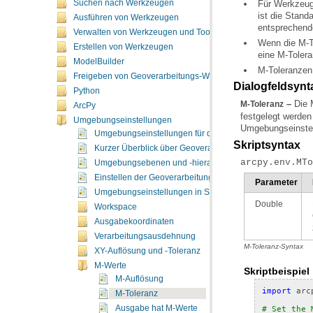
Suchen nach Werkzeugen
Für Werkzeu
Ausführen von Werkzeugen
entsprechende
Verwalten von Werkzeugen und Toolboxes
Erstellen von Werkzeugen
eine M-Tolera
ModelBuilder
M-Toleranzen 
Freigeben von Geoverarbeitungs-Workflows
Dialogfeldsynt
Python
–
M-Toleranz
ArcPy
Umgebungseinstellungen
Umgebungseinstel
Umgebungseinstellungen für die Geoverarbeitung
Skriptsyntax
Kurzer Überblick über Geoverarbeitungsumgebungen
arcpy.env.MTo
Umgebungsebenen und -hierarchien
Einstellen der Geoverarbeitungsumgebungen
Parameter
Umgebungseinstellungen in Skripten
Double
Workspace
Ausgabekoordinaten
Verarbeitungsausdehnung
M-Toleranz-Syntax
XY-Auflösung und -Toleranz
M-Werte
Skriptbeispiel
M-Auflösung
import
arc
M-Toleranz
Ausgabe hat M-Werte
# Set the 