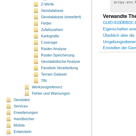
arcpy
.
env
.
Z-Werte
Geodatabase
Verwandte T
Geodatabase (erweitert)
GUID-910DBBDC-
Felder
Eigenschaften ei
Zufallszahlen
Überblick über die
Kartografie
Umgebungsebenen 
Coverage
Einstellen der Ge
Raster-Analyse
Raster-Speicherung
Geostatistische Analyse
Parallele Verarbeitung
Terrain-Dataset
TIN
Werkzeugreferenz
Fehler und Warnungen
Geodaten
Services
Erweiterungen
Handbücher
Mobile
Entwickeln