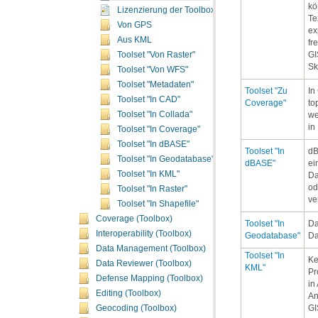
Lizenzierung der Toolbox "Conversion"
Von GPS
Aus KML
Toolset "Von Raster"
Sk
Toolset "Von WFS"
Toolset "Metadaten"
Toolset "In CAD"
Coverage"
Toolset "In Collada"
in
Toolset "In Coverage"
Toolset "In dBASE"
Toolset "In Geodatabase"
dBASE"
Toolset "In KML"
Da
Toolset "In Raster"
ve
Toolset "In Shapefile"
Coverage (Toolbox)
Interoperability (Toolbox)
Geodatabase"
Da
Data Management (Toolbox)
Data Reviewer (Toolbox)
KML"
Defense Mapping (Toolbox)
Editing (Toolbox)
GI
Geocoding (Toolbox)