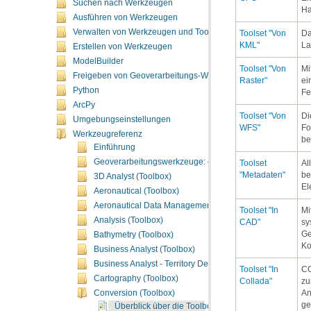
Suchen nach Werkzeugen
Ha
Ausführen von Werkzeugen
Verwalten von Werkzeugen und Toolboxes
KML"
La
Erstellen von Werkzeugen
ModelBuilder
Freigeben von Geoverarbeitungs-Workflows
Raster"
Python
Fe
ArcPy
Umgebungseinstellungen
WFS"
Werkzeugreferenz
be
Einführung
Geoverarbeitungswerkzeuge: ergänzende Themen
"Metadaten"
3D Analyst (Toolbox)
El
Aeronautical (Toolbox)
Aeronautical Data Management (Toolbox)
Analysis (Toolbox)
CAD"
Bathymetry (Toolbox)
Ko
Business Analyst (Toolbox)
Business Analyst - Territory Design (Toolbox)
Cartography (Toolbox)
Collada"
Conversion (Toolbox)
ge
Überblick über die Toolbox "Conversion"