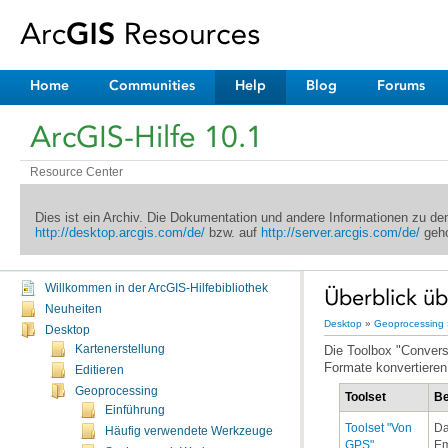
Home
Communities
Help
Blog
Forums
ArcGIS-Hilfe 10.1
Resource Center
Dies ist ein Archiv. Die Dokumentation und andere Informationen zu d
http://desktop.arcgis.com/de/
bzw. auf
http://server.arcgis.com/de/
geho
Willkommen in der ArcGIS-Hilfebibliothek
Überblick üb
Neuheiten
Desktop
»
Geoprocessing
Desktop
Kartenerstellung
Formate konvertieren
Editieren
Geoprocessing
Toolset
Be
Einführung
Häufig verwendete Werkzeuge
GPS"