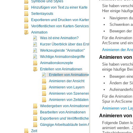
Symbole und Styles
Hinzufügen von Text zu einer Karte
Hier einige häufig
Seitenlayouts
Navigieren d
Exportieren und Drucken von Karten
Schwenken auf
Veröffentlichen von Karten-Services
Bewegen der 
Animation
Was ist eine Animation?
ArcScene und ein
Kurzer Überblick über das Erstellen von Animationen
Animieren der Ans
Werkzeugleiste "Animation"
Animieren von
Wichtige Animationsbegriffe
Animationskonzepte
einige häufige Bei
Erstellen von Animationen
Erstellen von Animationen in ArcGIS
Bewegen eines
Animieren der Ansicht
Ändern der Si
Animieren von Layern
Aufeinanderf
Animieren von Szeneneigenschaften
Animieren von Zeitdaten
Spur in ArcScene 
Wiedergeben von Animationen
Animieren von La
Bearbeiten von Animationen
Animieren von
Exportieren und Veröffentlichen von Animationen
Gängige Arbeitsabläufe beim Animieren
Zeit
Zeitschieberegler