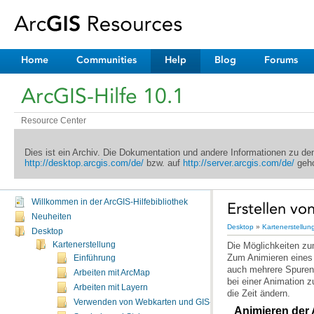
Home
Communities
Help
Blog
Forums
ArcGIS-Hilfe 10.1
Resource Center
Dies ist ein Archiv. Die Dokumentation und andere Informationen zu d
http://desktop.arcgis.com/de/
bzw. auf
http://server.arcgis.com/de/
geho
Willkommen in der ArcGIS-Hilfebibliothek
Erstellen vo
Neuheiten
Desktop
»
Kartenerstellun
Desktop
Kartenerstellung
Einführung
Arbeiten mit ArcMap
Arbeiten mit Layern
die Zeit ändern.
Verwenden von Webkarten und GIS-Services
Animieren der 