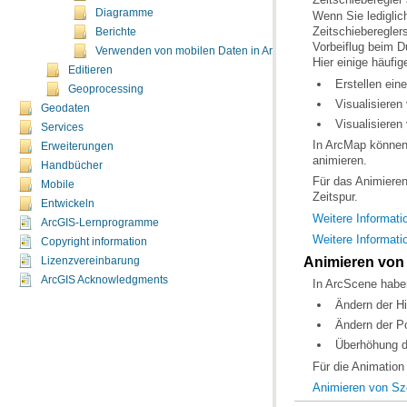
Diagramme
Berichte
Verwenden von mobilen Daten in ArcMap
Hier einige häufi
Editieren
Erstellen ein
Geoprocessing
Visualisieren
Geodaten
Visualisieren
Services
Erweiterungen
animieren.
Handbücher
Mobile
Zeitspur.
Entwickeln
Weitere Informat
ArcGIS-Lernprogramme
Weitere Informati
Copyright information
Animieren von
Lizenzvereinbarung
ArcGIS Acknowledgments
In ArcScene habe
Ändern der Hi
Ändern der Po
Überhöhung de
Für die Animation
Animieren von Sz