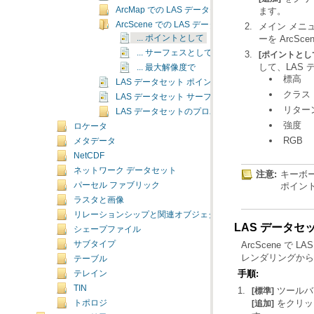
ます。
ArcMap での LAS データセットの表示
ArcScene での LAS データセットの表示
メイン メニ
ーを ArcS
... ポイントとして
... サーフェスとして
[ポイントとし
して、LAS
... 最大解像度で
標高
LAS データセット ポイントの表示に関する ArcMap と
クラス
LAS データセット サーフェスの表示に関する ArcMap 
リター
LAS データセットのプロパティ
強度
ロケータ
RGB
メタデータ
NetCDF
ネットワーク データセット
注意:
パーセル ファブリック
ポイン
ラスタと画像
リレーションシップと関連オブジェクト
LAS データ
シェープファイル
ArcScene 
サブタイプ
レンダリングから
テーブル
手順:
テレイン
TIN
ツール
[標準]
トポロジ
[追加]