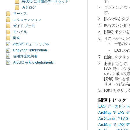
す。
ArcGIS に付属のデータセット
コンテンツ ウ
カタログ
す。
サービス
タブ
[シンボル]
エクステンション
既存のレンダ
ガイド ブック
ボタンを
[追加]
モバイル
リストからポイ
開発
一意のシン
ArcGIS チュートリアル
Copyright information
LAS 
使用許諾契約書
をクリッ
[追加]
ArcGIS Acknowledgments
必要に応じて、
LAS 属性レ
のシンボル表
属性を使
[分類]
リストを読み
をクリッ
[OK]
関連トピック
LAS データセッ
ArcMap で L
ArcScene で
ArcMap で L