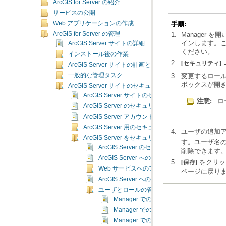
ArcGIS for Server の紹介
サービスの公開
Web アプリケーションの作成
手順:
ArcGIS for Server の管理
インします。
ArcGIS Server サイトの詳細
ください。
インストール後の作業
[セキュリティ]
ArcGIS Server サイトの計画と管理
一般的な管理タスク
変更するロー
ボックスが開き
ArcGIS Server サイトのセキュリティ
ArcGIS Server サイトのセキュリティ
注意:
ロ
ArcGIS Server のセキュリティの仕組み
ArcGIS Server アカウント
ArcGIS Server 用のセキュリティで保護された環境
ユーザの追加
ArcGIS Server をセキュリティで保護するための構
す。ユーザ名
ArcGIS Server のセキュリティの構成
削除できます
ArcGIS Server へのアクセスの制限
をクリッ
[保存]
Web サービスへのアクセスの制限
ページに戻り
ArcGIS Server へのクロスドメイン リクエス
ユーザとロールの管理
Manager でのユーザの管理
Manager での新しいユーザの追加
Manager でのユーザの変更