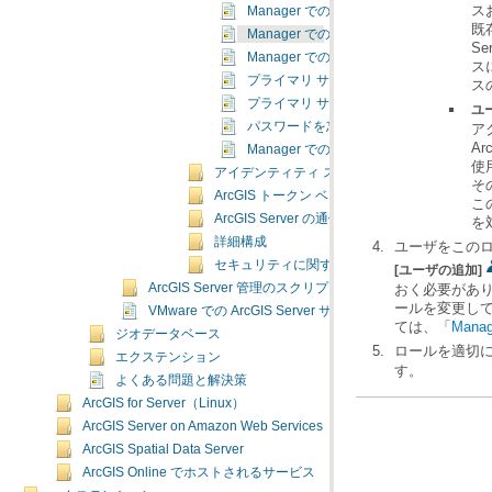
Manager でのロールの管理
Manager での新しいロールの追加
Manager でのロールの変更
プライマリ サイト管理者アカウントの編
ス
プライマリ サイト管理者アカウントの無
ユ
パスワードを忘れた場合のリセット
Manager での公開者ロールのサポート
アイデンティティ ストアの管理
ArcGIS トークン ベース認証
ArcGIS Server の通信の暗号化
を
詳細構成
ユーザをこの
セキュリティに関するチュートリアル
[ユーザの追加]
ArcGIS Server 管理のスクリプト作成
VMware での ArcGIS Server サイトの展開
ては、「
Man
ジオデータベース
ロールを適切
エクステンション
す。
よくある問題と解決策
ArcGIS for Server（Linux）
ArcGIS Server on Amazon Web Services
ArcGIS Spatial Data Server
ArcGIS Online でホストされるサービス