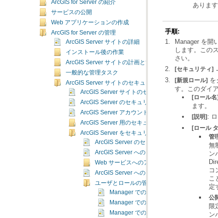
ArcGIS for Server の紹介
ありま
サービスの公開
Web アプリケーションの作成
手順:
ArcGIS for Server の管理
ArcGIS Server サイトの詳細
します。この
インストール後の作業
さい。
ArcGIS Server サイトの計画と管理
[セキュリティ]
一般的な管理タスク
[新規ロール]
ArcGIS Server サイトのセキュリティ
す。このダイア
ArcGIS Server サイトのセキュリティ
[ロール名
ArcGIS Server のセキュリティの仕組み
ます。
ArcGIS Server アカウント
:
[説明]
ArcGIS Server 用のセキュリティで保護された環境
[ロール 
ArcGIS Server をセキュリティで保護するための構
管
ArcGIS Server のセキュリティの構成
ArcGIS Server へのアクセスの制限
Web サービスへのアクセスの制限
ArcGIS Server へのクロスドメイン リクエス
ユーザとロールの管理
定
Manager でのユーザの管理
公
Manager での新しいユーザの追加
Manager でのユーザの変更