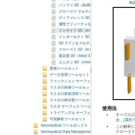
バッファ 3D（Buffer 3D）
クローズド マルチパッチの作成（Enclose Multi
ディファレンス 3D（Difference 3D）
属性でフィーチャを 3D に変換（Feature To 3D By
インサイド 3D（Inside 3D）
インターセクト 3D（Intersect 3D）
3D ラインをマルチパッチでインターセクト（Intersect 
クローズド 3D（Is Closed 3D）
最近接 3D（Near 3D）
ユニオン 3D（Union 3D）
変換ツールセット
データ管理ツールセット
ファンクション サーフェス ツールセット
ラスタの内挿ツールセット
ラスタの算術演算ツールセット
ラスタの再分類ツールセット
ラスタ サーフェス ツールセット
使用法
トライアングル サーフェス ツールセット
可視解析ツールセット
合、
[属性で
Aeronautical ツールボックス
この解析に
クローズド
Aeronautical Data Management ツールボックス