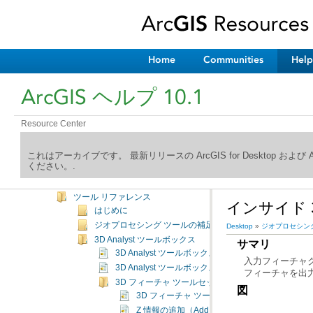
編集
ジオプロセシング
はじめに
よく使用されるツール
Home
Communities
Help
ツールの検索
ツールの実行
ArcGIS ヘルプ 10.1
ツールとツールボックスの管理
ツールの作成
Resource Center
ModelBuilder
ジオプロセシング ワークフローの共有
Python
これはアーカイブです。 最新リリースの ArcGIS for Desktop およ
ください。.
ArcPy
環境設定
ツール リファレンス
インサイド 3D（
はじめに
ジオプロセシング ツールの補足トピック
Desktop
»
ジオプロセシン
3D Analyst ツールボックス
サマリ
3D Analyst ツールボックスの概要
3D Analyst ツールボックスのライセンス
フィーチャを出
3D フィーチャ ツールセット
図
3D フィーチャ ツールセットの概要
Z 情報の追加（Add Z Information）