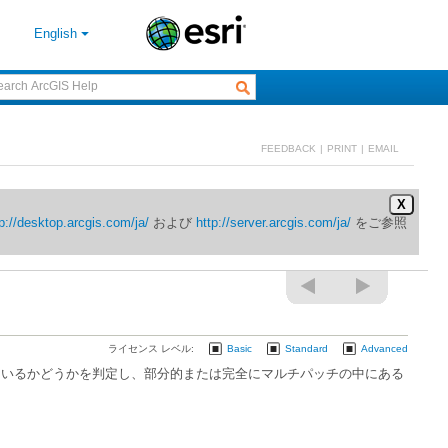
English
FEEDBACK
|
PRINT
|
EMAIL
X
p://desktop.arcgis.com/ja/
および
http://server.arcgis.com/ja/
ライセンス レベル:
Basic
Standard
Advanced