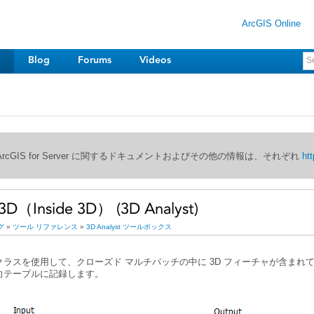
ArcGIS Online
Blog
Forums
Videos
び ArcGIS for Server に関するドキュメントおよびその他の情報は、それぞれ
htt
Inside 3D） (3D Analyst)
グ
»
ツール リファレンス
»
3D Analyst ツールボックス
力テーブルに記録します。