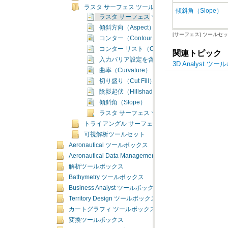
ラスタ サーフェス ツールセット
傾斜角（Slope）
ラスタ サーフェス ツールセットの概要
傾斜方向（Aspect）
[サーフェス] ツールセ
コンター（Contour）
コンター リスト（Contour List）
関連トピック
入力バリア設定を含むコンター（Contour with Ba
3D Analyst 
曲率（Curvature）
切り盛り（Cut Fill）
陰影起伏（Hillshade）
傾斜角（Slope）
ラスタ サーフェス ツールセットの概念
トライアングル サーフェス ツールセット
可視解析ツールセット
Aeronautical ツールボックス
Aeronautical Data Management ツールボックス
解析ツールボックス
Bathymetry ツールボックス
Business Analyst ツールボックス
Territory Design ツールボックス
カートグラフィ ツールボックス
変換ツールボックス