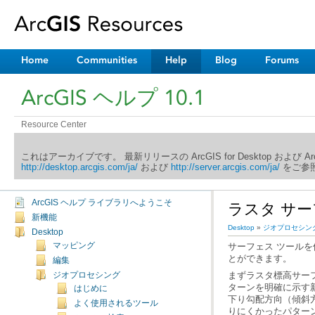
Home
Communities
Help
Blog
Forums
ArcGIS ヘルプ 10.1
Resource Center
これはアーカイブです。 最新リリースの ArcGIS for Desktop および 
http://desktop.arcgis.com/ja/
および
http://server.arcgis.com/ja/
をご参照
ArcGIS ヘルプ ライブラリへようこそ
ラスタ サ
新機能
Desktop
»
ジオプロセシン
Desktop
マッピング
とができます。
編集
ジオプロセシング
はじめに
よく使用されるツール
りにくかったパター