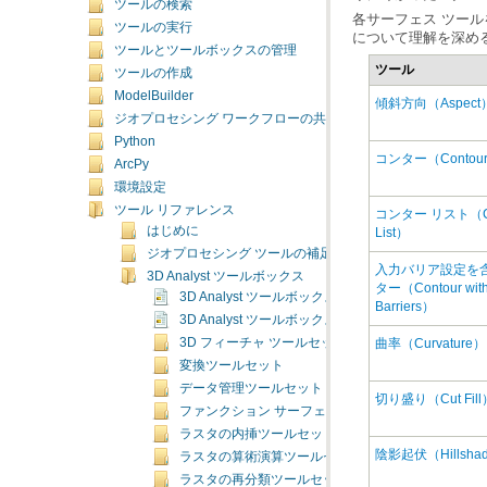
ツールの検索
ツールの実行
について理解を深め
ツールとツールボックスの管理
ツール
ツールの作成
ModelBuilder
傾斜方向（Aspect
ジオプロセシング ワークフローの共有
Python
コンター（Contou
ArcPy
環境設定
ツール リファレンス
はじめに
List）
ジオプロセシング ツールの補足トピック
3D Analyst ツールボックス
3D Analyst ツールボックスの概要
Barriers）
3D Analyst ツールボックスのライセンス
曲率（Curvature）
3D フィーチャ ツールセット
変換ツールセット
データ管理ツールセット
切り盛り（Cut Fill
ファンクション サーフェス ツールセット
ラスタの内挿ツールセット
陰影起伏（Hillsha
ラスタの算術演算ツールセット
ラスタの再分類ツールセット