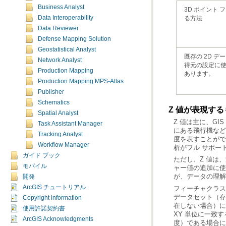
Business Analyst
る方法
Data Interoperability
Data Reviewer
Defense Mapping Solution
Geostatistical Analyst
Network Analyst
Production Mapping
あります。
Production Mapping:MPS-Atlas
Publisher
Schematics
Z 値が表現する
Spatial Analyst
Task Assistant Manager
Tracking Analyst
Workflow Manager
析がフル サポー
ガイド ブック
モバイル
が、データの理解
開発
ArcGIS チュートリアル
Copyright information
使用許諾契約書
ArcGIS Acknowledgments
度）である場合に