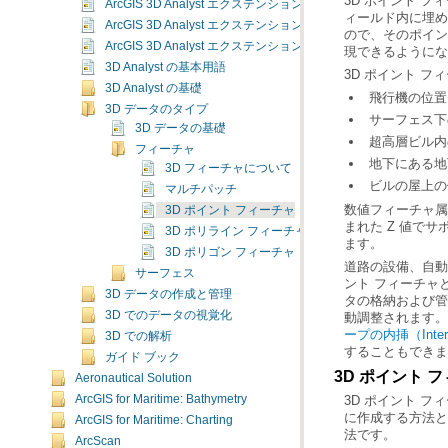
ArcGIS 3D Analyst エクステンションとは
ArcGIS 3D Analyst エクステンションの概要
ArcGIS 3D Analyst エクステンションの有効化について
現できるようにな
3D Analyst の基本用語
3D ポイント 
3D Analyst の基礎
飛行機の位置
3D データのタイプ
サーフェス下
3D データの基礎
超高層ビル内
フィーチャ
地下にある地
3D フィーチャについて
ビルの屋上の
マルチパッチ
3D ポイント フィーチャ
3D ポリライン フィーチャ
ます。
3D ポリゴン フィーチャ
サーフェス
3D データの作成と管理
3D でのデータの視覚化
動調整されます。
ープの内挿（Interpo
3D での解析
することもできま
ガイド ブック
3D ポイント 
Aeronautical Solution
ArcGIS for Maritime: Bathymetry
ArcGIS for Maritime: Charting
法です。
ArcScan