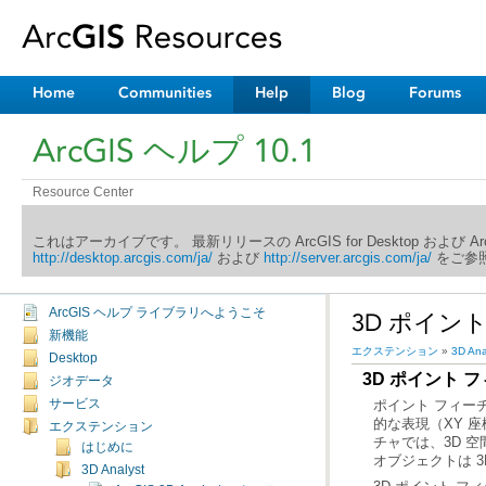
Home
Communities
Help
Blog
Forums
ArcGIS ヘルプ 10.1
Resource Center
これはアーカイブです。 最新リリースの ArcGIS for Desktop および 
http://desktop.arcgis.com/ja/
および
http://server.arcgis.com/ja/
をご参照
ArcGIS ヘルプ ライブラリへようこそ
3D ポイン
新機能
エクステンション
»
3D Ana
Desktop
3D ポイント 
ジオデータ
サービス
エクステンション
はじめに
オブジェクトは 
3D Analyst