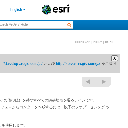
English
FEEDBACK
|
PRINT
|
EMAIL
X
p://desktop.arcgis.com/ja/
および
http://server.arcgis.com/ja/
その他の値）を持つすべての隣接地点を通るラインです。
ル
を使用します。