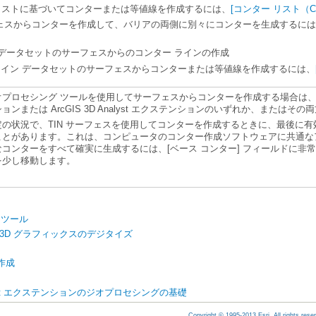
リストに基づいてコンターまたは等値線を作成するには、
[コンター リスト（Cont
フェスからコンターを作成して、バリアの両側に別々にコンターを生成するに
ン データセットのサーフェスからのコンター ラインの作成
テレイン データセットのサーフェスからコンターまたは等値線を作成するには、
オプロセシング ツールを使用してサーフェスからコンターを作成する場合は
ション
または
ArcGIS 3D Analyst エクステンション
のいずれか、またはその両
グの基礎
を少し移動します。
t ツール
3D グラフィックスのデジタイズ
作成
nalyst エクステンションのジオプロセシングの基礎
Copyright © 1995-2013 Esri. All rights rese