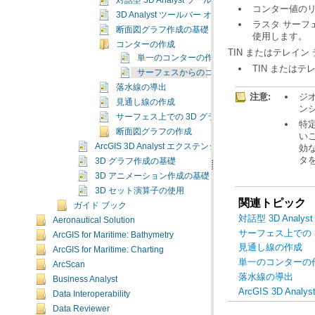
対話型 3D Analyst ツール
コンター値の
3D Analyst ツールバー オプションの概要
ラスタ サー
断面図グラフ作成の基礎
使用します。
コンターの作成
TIN またはテレイ
単一のコンターの作成
TIN または
サーフェスからのコンター ラインの作成
落水線の導出
注意:
ジ
見通し線の作成
ン
サーフェス上での 3D グラフィックスのデジタイズ
断面図グラフの作成
ArcGIS 3D Analyst エクステンションのジオプロセシン
タ
3D グラフ作成の基礎
3D アニメーション作成の基礎
3D セット演算子の使用
関連トピック
ガイド ブック
対話型 3D Analys
Aeronautical Solution
サーフェス上での 
ArcGIS for Maritime: Bathymetry
見通し線の作成
ArcGIS for Maritime: Charting
単一のコンターの
ArcScan
落水線の導出
Business Analyst
ArcGIS 3D A
Data Interoperability
Data Reviewer