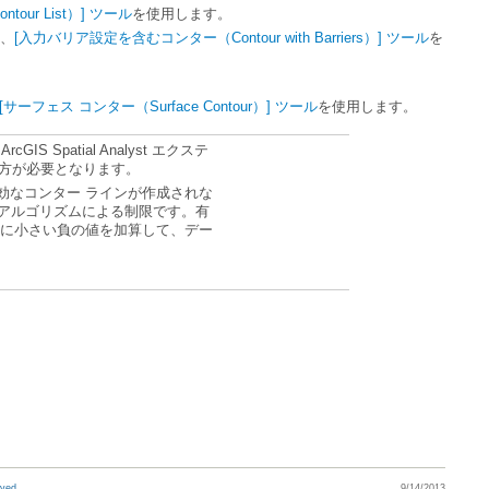
our List）] ツール
を使用します。
は、
[入力バリア設定を含むコンター（Contour with Barriers）] ツール
[サーフェス コンター（Surface Contour）] ツール
を使用します。
、
方が必要となります。
rved.
9/14/2013