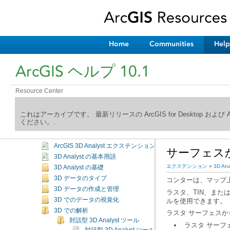
ArcGIS ヘルプ ライブラリへようこそ
Home
Communities
Help
新機能
Desktop
ArcGIS ヘルプ 10.1
ジオデータ
サービス
Resource Center
エクステンション
はじめに
これはアーカイブです。 最新リリースの ArcGIS for Desktop およ
3D Analyst
ください。.
ArcGIS 3D Analyst エクステンションとは
ArcGIS 3D Analyst エクステンションの概要
ArcGIS 3D Analyst エクステンションの有効化について
サーフェス
3D Analyst の基本用語
エクステンション
»
3D Ana
3D Analyst の基礎
3D データのタイプ
コンターは、マップ
3D データの作成と管理
3D でのデータの視覚化
ルを使用できます。
3D での解析
ラスタ サーフェスか
対話型 3D Analyst ツール
ラスタ サーフ